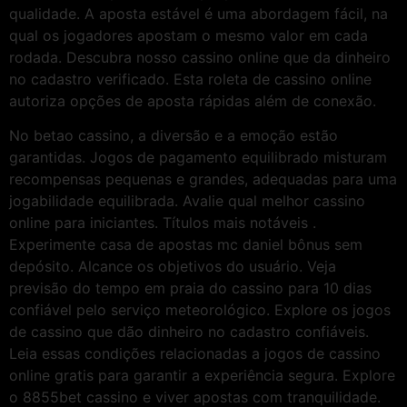
qualidade. A aposta estável é uma abordagem fácil, na
qual os jogadores apostam o mesmo valor em cada
rodada. Descubra nosso cassino online que da dinheiro
no cadastro verificado. Esta roleta de cassino online
autoriza opções de aposta rápidas além de conexão.
No betao cassino, a diversão e a emoção estão
garantidas. Jogos de pagamento equilibrado misturam
recompensas pequenas e grandes, adequadas para uma
jogabilidade equilibrada. Avalie qual melhor cassino
online para iniciantes. Títulos mais notáveis .
Experimente casa de apostas mc daniel bônus sem
depósito. Alcance os objetivos do usuário. Veja
previsão do tempo em praia do cassino para 10 dias
confiável pelo serviço meteorológico. Explore os jogos
de cassino que dão dinheiro no cadastro confiáveis.
Leia essas condições relacionadas a jogos de cassino
online gratis para garantir a experiência segura. Explore
o 8855bet cassino e viver apostas com tranquilidade.