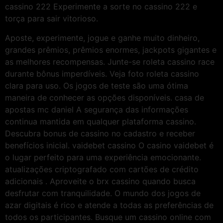
cassino 222 Experimente a sorte no cassino 222 e
torça para sair vitorioso.
Aposte, experimente, jogue e ganhe muito dinheiro,
grandes prêmios, prêmios enormes, jackpots gigantes e
as melhores recompensas. Junte-se roleta cassino race
durante bônus imperdíveis. Veja foto roleta cassino
clara para uso. Os jogos de teste são uma ótima
maneira de conhecer as opções disponíveis. casa de
apostas mc daniel A segurança das informações
continua mantida em qualquer plataforma cassino.
Descubra bonus de cassino no cadastro e receber
benefícios inicial. vaidebet cassino O casino vaidebet é
o lugar perfeito para uma experiência emocionante.
atualizações criptografado com cartões de crédito
adicionais . Aproveite o brx cassino quando busca
desfrutar com tranquilidade. O mundo dos jogos de
azar digitais é rico e atende a todas as preferências de
todos os participantes. Busque um cassino online com