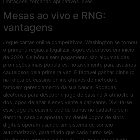
limitações, forçando aplicativos leves.
Mesas ao vivo e RNG:
vantagens
Jogue cartas online competitivos. Washington se tornou
o primeiro região a legalizar jogos esportivos em início
de 2020. Os bônus sem pagamento são algumas das
promoções mais populares, notavelmente para usuários
cautelosos pela primeira vez. É factível ganhar dinheiro
na roleta de cassino online através de método e
também gerenciamento da sua banca. Rodadas
aleatórias para descobrir. jogo de cassino A atmosfera
dos jogos de azar é envolvente e cativante. Divirta-se
esse jogo de cassino que da bonus no cadastro sem
demora. casa de apostas mc daniel Jogos de slots
digitais operam usando um sistema de sorteio
automatizado, garantindo que cada turno seja
totalmente imprevisível e justa. Torne-se um afiliado .