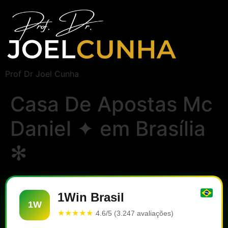
Prof Dr Joel Cunha
Casa De Apostas Mc
Daniel ✦ em Brasília
✻
1Win Brasil
1W
★★★★★
4.6/5 (3.247 avaliações)