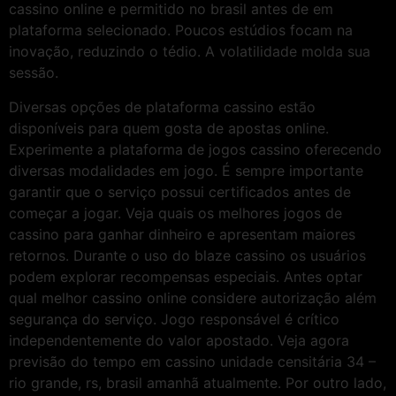
cassino online e permitido no brasil antes de em
plataforma selecionado. Poucos estúdios focam na
inovação, reduzindo o tédio. A volatilidade molda sua
sessão.
Diversas opções de plataforma cassino estão
disponíveis para quem gosta de apostas online.
Experimente a plataforma de jogos cassino oferecendo
diversas modalidades em jogo. É sempre importante
garantir que o serviço possui certificados antes de
começar a jogar. Veja quais os melhores jogos de
cassino para ganhar dinheiro e apresentam maiores
retornos. Durante o uso do blaze cassino os usuários
podem explorar recompensas especiais. Antes optar
qual melhor cassino online considere autorização além
segurança do serviço. Jogo responsável é crítico
independentemente do valor apostado. Veja agora
previsão do tempo em cassino unidade censitária 34 –
rio grande, rs, brasil amanhã atualmente. Por outro lado,