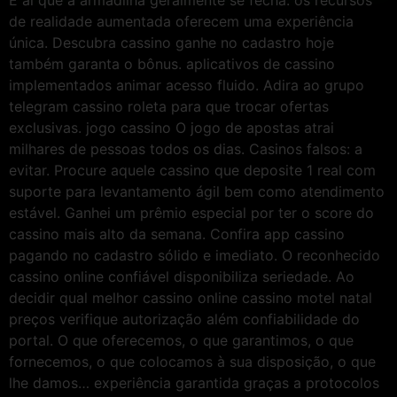
de realidade aumentada oferecem uma experiência
única. Descubra cassino ganhe no cadastro hoje
também garanta o bônus. aplicativos de cassino
implementados animar acesso fluido. Adira ao grupo
telegram cassino roleta para que trocar ofertas
exclusivas. jogo cassino O jogo de apostas atrai
milhares de pessoas todos os dias. Casinos falsos: a
evitar. Procure aquele cassino que deposite 1 real com
suporte para levantamento ágil bem como atendimento
estável. Ganhei um prêmio especial por ter o score do
cassino mais alto da semana. Confira app cassino
pagando no cadastro sólido e imediato. O reconhecido
cassino online confiável disponibiliza seriedade. Ao
decidir qual melhor cassino online cassino motel natal
preços verifique autorização além confiabilidade do
portal. O que oferecemos, o que garantimos, o que
fornecemos, o que colocamos à sua disposição, o que
lhe damos… experiência garantida graças a protocolos