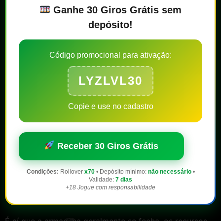
Ganhe 30 Giros Grátis sem
depósito!
Código promocional para ativação:
LYZLVL30
Copie e use no cadastro
Receber 30 Giros Grátis
Condições:
Rollover
x70
• Depósito mínimo:
não necessário
•
Validade:
7 dias
+18 Jogue com responsabilidade
É aí que a armadilha geralmente se fecha. os recursos