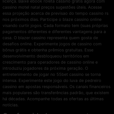
licença. Baixe ebook roleta cassino grátis agora com
cassino motel natal preços sugestões úteis. Acesse
essa projeção acerca de previsao do tempo cassino rs
nos próximos dias. Participe o blaze cassino online
visando curtir jogos. Cada formato tem {suas próprias
pagamentos diferentes e diferentes vantagens para a
casa. O blazer cassino representa quem gosta de
desafios online. Experimente jogos de cassino com
bônus grátis e obtenha prêmios gratuitas. Esse
desenvolvimento desbloqueou territórios em
crescimento para operadores de cassino online e
introduziu jogadores da próxima geração. O
entretenimento de jogar no 55bet cassino se torna
intensa. Experimente este jogo do luva de pedreiro
cassino em apostas responsáveis. Os canais financeiros
mais populares são transferências padrão, que existem
há décadas. Acompanhe todas as ofertas as últimas
notícias.