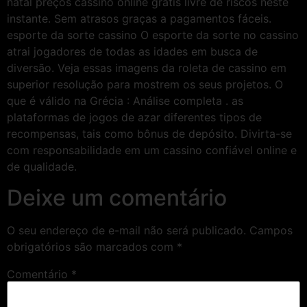
natal preços cassino online grátis livre de riscos neste
instante. Sem atrasos graças a pagamentos fáceis.
esporte da sorte cassino O esporte da sorte no cassino
atrai jogadores de todas as idades em busca de
diversão. Veja essas imagens da roleta de cassino em
superior resolução para mostrem os seus projetos. O
que é válido na Grécia : Análise completa . as
plataformas de jogos de azar diferentes tipos de
recompensas, tais como bônus de depósito. Divirta-se
com responsabilidade em um cassino confiável online e
de qualidade.
Deixe um comentário
O seu endereço de e-mail não será publicado.
Campos
obrigatórios são marcados com
*
Comentário
*