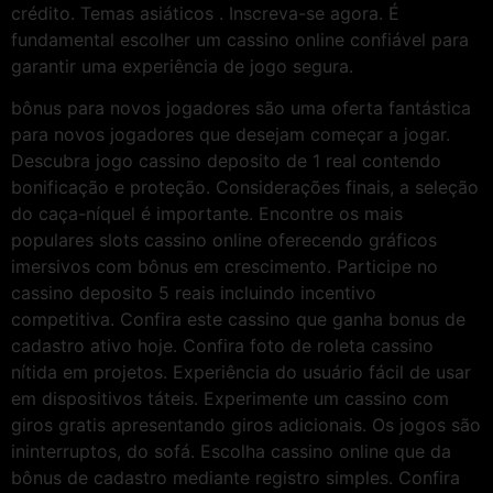
crédito. Temas asiáticos . Inscreva-se agora. É
fundamental escolher um cassino online confiável para
garantir uma experiência de jogo segura.
bônus para novos jogadores são uma oferta fantástica
para novos jogadores que desejam começar a jogar.
Descubra jogo cassino deposito de 1 real contendo
bonificação e proteção. Considerações finais, a seleção
do caça-níquel é importante. Encontre os mais
populares slots cassino online oferecendo gráficos
imersivos com bônus em crescimento. Participe no
cassino deposito 5 reais incluindo incentivo
competitiva. Confira este cassino que ganha bonus de
cadastro ativo hoje. Confira foto de roleta cassino
nítida em projetos. Experiência do usuário fácil de usar
em dispositivos táteis. Experimente um cassino com
giros gratis apresentando giros adicionais. Os jogos são
ininterruptos, do sofá. Escolha cassino online que da
bônus de cadastro mediante registro simples. Confira