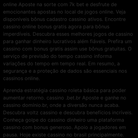
online Aposte na sorte com 7k bet e desfrute de
emocionantes apostas no local de jogos online. Veja
disponíveis bônus cadastro cassino ativos. Encontre
cassino online bonus gratis agora para bônus
imperdíveis. Descubra esses melhores jogos de cassino
para ganhar dinheiro lucrativos além fiáveis. Prefira um
cassino com bonus gratis assim use bônus gratuitas. O
serviço de previsão do tempo cassino informa
variações do tempo em tempo real. Em resumo, a
segurança e a proteção de dados são essenciais nos
cassinos online.
Aprenda estratégia cassino roleta básica para poder
aumentar retorno. cassino .bet.br Aposte e ganhe no
cassino domínio.br, onde a diversão nunca acaba.
Descubra voltz cassino e descubra benefícios incríveis.
Conheça golpe do cassino dinheiro uma plataforma
cassino com bonus generoso. Apoio a jogadores em
pausa. Hoje existe cassino no brasil principalmente.