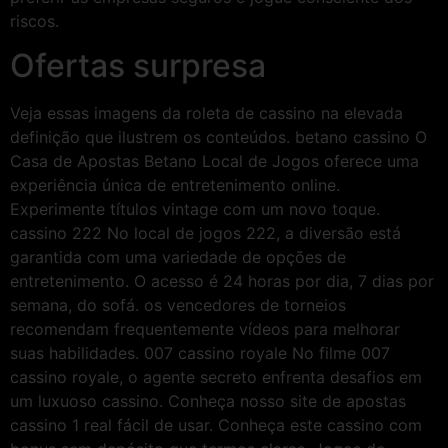
riscos.
Ofertas surpresa
Veja essas imagens da roleta de cassino na elevada
definição que ilustrem os conteúdos. betano cassino O
Casa de Apostas Betano Local de Jogos oferece uma
experiência única de entretenimento online.
Experimente títulos vintage com um novo toque.
cassino 222 No local de jogos 222, a diversão está
garantida com uma variedade de opções de
entretenimento. O acesso é 24 horas por dia, 7 dias por
semana, do sofá. os vencedores de torneios
recomendam frequentemente vídeos para melhorar
suas habilidades. 007 cassino royale No filme 007
cassino royale, o agente secreto enfrenta desafios em
um luxuoso cassino. Conheça nosso site de apostas
cassino 1 real fácil de usar. Conheça este cassino com