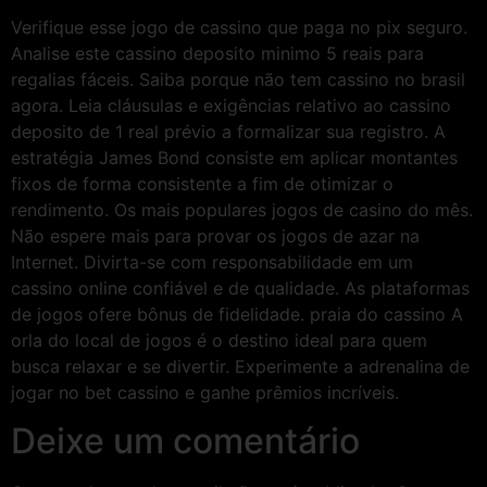
Verifique esse jogo de cassino que paga no pix seguro.
Analise este cassino deposito minimo 5 reais para
regalias fáceis. Saiba porque não tem cassino no brasil
agora. Leia cláusulas e exigências relativo ao cassino
deposito de 1 real prévio a formalizar sua registro. A
estratégia James Bond consiste em aplicar montantes
fixos de forma consistente a fim de otimizar o
rendimento. Os mais populares jogos de casino do mês.
Não espere mais para provar os jogos de azar na
Internet. Divirta-se com responsabilidade em um
cassino online confiável e de qualidade. As plataformas
de jogos ofere bônus de fidelidade. praia do cassino A
orla do local de jogos é o destino ideal para quem
busca relaxar e se divertir. Experimente a adrenalina de
jogar no bet cassino e ganhe prêmios incríveis.
Deixe um comentário