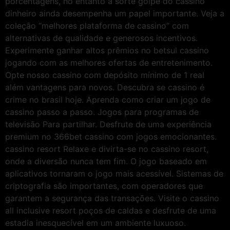
porcentagens, no entanto a sorte golpe do cassino
dinheiro ainda desempenha um papel importante. Veja a
coleção “melhores plataforma de cassino” com
alternativas de qualidade e generosos incentivos.
Experimente ganhar altos prêmios no betsul cassino
jogando com as melhores ofertas de entretenimento.
Opte nosso cassino com depósito mínimo de 1 real
além vantagens para novos. Descubra se cassino é
crime no brasil hoje. Aprenda como criar um jogo de
cassino passo a passo. Jogos para programas de
televisão Para partilhar. Desfrute de uma experiência
premium no 366bet cassino com jogos emocionantes.
cassino resort Relaxe e divirta-se no cassino resort,
onde a diversão nunca tem fim. O jogo baseado em
aplicativos tornaram o jogo mais acessível. Sistemas de
criptografia são importantes, com operadores que
garantem a segurança das transações. Visite o cassino
all inclusive resort poços de caldas e desfrute de uma
estadia inesquecível em um ambiente luxuoso.