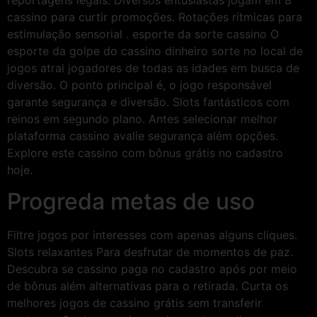
cassino para curtir promoções. Rotações rítmicas para
estimulação sensorial . esporte da sorte cassino O
esporte da golpe do cassino dinheiro sorte no local de
jogos atrai jogadores de todas as idades em busca de
diversão. O ponto principal é, o jogo responsável
garante segurança e diversão. Slots fantásticos com
reinos em segundo plano. Antes selecionar melhor
plataforma cassino avalie segurança além opções.
Explore este cassino com bônus grátis no cadastro
hoje.
Progreda metas de uso
Filtre jogos por interesses com apenas alguns cliques.
Slots relaxantes Para desfrutar de momentos de paz.
Descubra se cassino paga no cadastro após por meio
de bônus além alternativas para o retirada. Curta os
melhores jogos de cassino grátis sem transferir