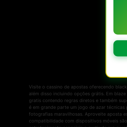
Visite o cassino de apostas oferecendo blac
além disso incluindo opções grátis. Em blaz
gratis contendo regras diretos e também supo
é em grande parte um jogo de azar técnicas p
fotografias maravilhosas. Aproveite aposta es
compatibilidade com dispositivos móveis são 