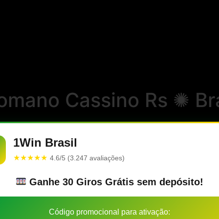
omano Cassino Rs ✺ Br
1Win Brasil
★★★★★
4.6/5 (3.247 avaliações)
Ganhe 30 Giros Grátis sem depósito!
Código promocional para ativação: