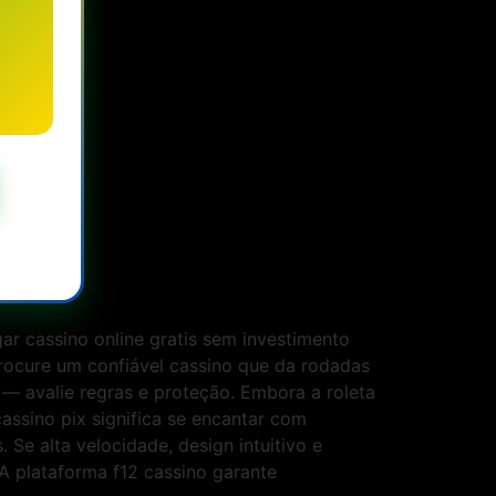
r cassino online gratis sem investimento
Procure um confiável cassino que da rodadas
 — avalie regras e proteção. Embora a roleta
assino pix significa se encantar com
 Se alta velocidade, design intuitivo e
 A plataforma f12 cassino garante