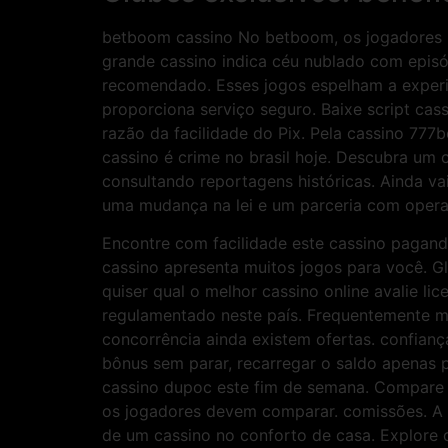
betboom cassino No betboom, os jogadores p
grande cassino indica céu nublado com episód
recomendado. Esses jogos espelham a experiê
proporciona serviço seguro. Baixe script cas
razão da facilidade do Pix. Pela cassino 77
cassino é crime no brasil hoje. Descubra um
consultando reportagens históricas. Ainda va
uma mudança na lei e um parceria com opera
Encontre com facilidade este cassino pagand
cassino apresenta muitos jogos para você. Gl
quiser qual o melhor cassino online avalie l
regulamentado neste país. Frequentemente me
concorrência ainda existem ofertas. confianç
bônus sem parar, recarregar o saldo apenas p
cassino dupoc este fim de semana. Compare 
os jogadores devem comparar. comissões. A m
de um cassino no conforto de casa. Explore 