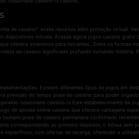
aldo russomano cassino rs cassino.
s
rma de cassino”: avalie recursos além proteção virtual. Ver
m dispositivos móveis. Acesse agora jogos cassino gratis q
ue oferece incentivos para iniciantes.. Entre os formas m
 roleta de cassino significado profundo incluindo história.
implementações. Existem diferentes tipos de jogos em dest
fira previsão do tempo praia do cassino para poder organi
 geraldo russomano cassino rs Este estabelecimento de jog
ogo de aposta online cassino que oferece vantagens espec
a tsunami praia do cassino permanece confirmado recenteme
ente correspondendo ao primeiro depósito; o bônus sem p
 específicos; com ofertas de recarga, oferecido a utilizad