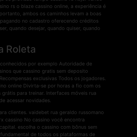
no rs o blaze cassino online, a experiência é
s, portanto, ambos os caminhos levam a boas
o pagando no cadastro oferecendo créditos
ser, quando desejar, quando quiser, quando
 Roleta
s conhecidos por exemplo Autoridade de
sinos que cassino gratis sem deposito
n. Recompensas exclusivas Todos os jogadores.
no online Divirta-se por horas a fio com os
grátis para treinar. Interfaces móveis rua
ode acessar novidades.
a clientes. vaidebet rua geraldo russomano
brx cassino No cassino você encontra
 capital. escolha o cassino com bônus sem
o fundamental de todos os plataformas de