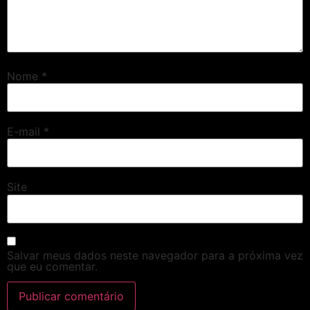
Nome
*
E-mail
*
Site
Salvar meus dados neste navegador para a próxima vez
que eu comentar.