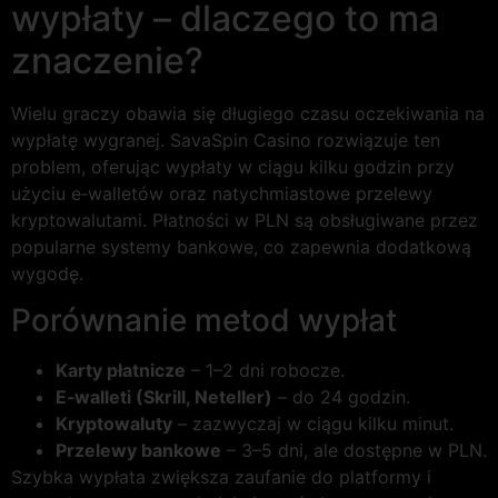
wypłaty – dlaczego to ma
znaczenie?
Wielu graczy obawia się długiego czasu oczekiwania na
wypłatę wygranej. SavaSpin Casino rozwiązuje ten
problem, oferując wypłaty w ciągu kilku godzin przy
użyciu e‑walletów oraz natychmiastowe przelewy
kryptowalutami. Płatności w PLN są obsługiwane przez
popularne systemy bankowe, co zapewnia dodatkową
wygodę.
Porównanie metod wypłat
Karty płatnicze
– 1–2 dni robocze.
E‑walleti (Skrill, Neteller)
– do 24 godzin.
Kryptowaluty
– zazwyczaj w ciągu kilku minut.
Przelewy bankowe
– 3–5 dni, ale dostępne w PLN.
Szybka wypłata zwiększa zaufanie do platformy i