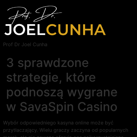
Prof Dr Joel Cunha
3 sprawdzone
strategie, które
podnoszą wygrane
w SavaSpin Casino
Wybór odpowiedniego kasyna online może być
przytłaczający. Wielu graczy zaczyna od popularnych