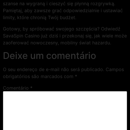
szanse na wygraną i cieszyć się płynną rozgrywką.
Pamiętaj, aby zawsze grać odpowiedzialnie i ustawiać
limity, które chronią Twój budżet.
Gotowy, by spróbować swojego szczęścia? Odwiedź
SavaSpin Casino już dziś i przekonaj się, jak wiele może
zaoferować nowoczesny, mobilny świat hazardu.
Deixe um comentário
O seu endereço de e-mail não será publicado.
Campos
obrigatórios são marcados com
*
Comentário
*