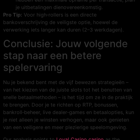
je uitbetalingen dienovereenkomstig.
Pro Tip:
Voor high‑rollers is een directe
bankoverschrijving de veiligste optie, hoewel de
verwerking iets langer kan duren (2–3 werkdagen).
Conclusie: Jouw volgende
stap naar een betere
spelervaring
Nu je bekend bent met de vijf bewezen strategieën –
van het kiezen van de juiste slots tot het benutten van
snelle betaalmethoden – is het tijd om ze in de praktijk
te brengen. Door je te richten op RTP, bonussen,
bankroll‑beheer, live dealer‑games en betaalopties, kun
je niet alleen je winsten verhogen, maar ook genieten
van een veiligere en meer plezierige speelomgeving.
Our analysis points to
Loyal Casino casino
as the