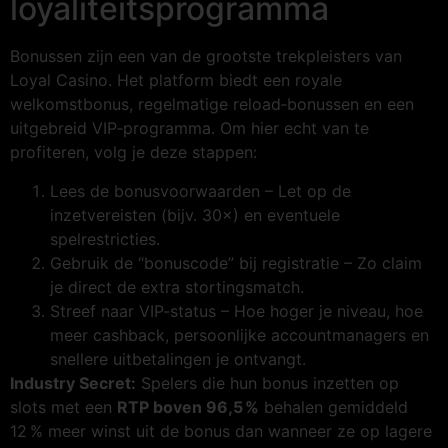
loyaliteitsprogramma
Bonussen zijn een van de grootste trekpleisters van
Loyal Casino. Het platform biedt een royale
welkomstbonus, regelmatige reload‑bonussen en een
uitgebreid VIP‑programma. Om hier echt van te
profiteren, volg je deze stappen:
Lees de bonusvoorwaarden – Let op de
inzetvereisten (bijv. 30×) en eventuele
spelrestricties.
Gebruik de “bonuscode” bij registratie – Zo claim
je direct de extra stortingsmatch.
Streef naar VIP‑status – Hoe hoger je niveau, hoe
meer cashback, persoonlijke accountmanagers en
snellere uitbetalingen je ontvangt.
Industry Secret:
Spelers die hun bonus inzetten op
slots met een
RTP boven 96,5 %
behalen gemiddeld
12 % meer winst uit de bonus dan wanneer ze op lagere