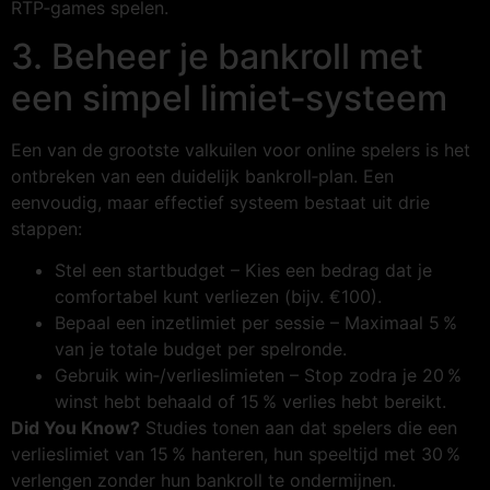
RTP‑games spelen.
3. Beheer je bankroll met
een simpel limiet‑systeem
Een van de grootste valkuilen voor online spelers is het
ontbreken van een duidelijk bankroll‑plan. Een
eenvoudig, maar effectief systeem bestaat uit drie
stappen:
Stel een startbudget – Kies een bedrag dat je
comfortabel kunt verliezen (bijv. €100).
Bepaal een inzetlimiet per sessie – Maximaal 5 %
van je totale budget per spelronde.
Gebruik win‑/verlieslimieten – Stop zodra je 20 %
winst hebt behaald of 15 % verlies hebt bereikt.
Did You Know?
Studies tonen aan dat spelers die een
verlieslimiet van 15 % hanteren, hun speeltijd met 30 %
verlengen zonder hun bankroll te ondermijnen.