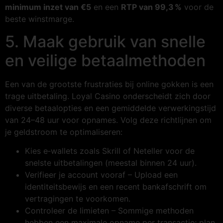
minimum inzet van €5
en een
RTP van 99,3 %
voor de
beste winstmarge.
5. Maak gebruik van snelle
en veilige betaalmethoden
Een van de grootste frustraties bij online gokken is een
trage uitbetaling. Loyal Casino onderscheidt zich door
diverse betaalopties en een gemiddelde verwerkingstijd
van 24–48 uur voor opnames. Volg deze richtlijnen om
je geldstroom te optimaliseren:
Kies e‑wallets zoals Skrill of Neteller voor de
snelste uitbetalingen (meestal binnen 24 uur).
Verifieer je account vooraf – Upload een
identiteitsbewijs en een recent bankafschrift om
vertragingen te voorkomen.
Controleer de limieten – Sommige methoden
hebben een maximale opname per transactie; plan