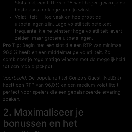
Slots met een RTP van 96 % of hoger geven je de
beste kans op lange termijn winst.
Volatiliteit – Hoe vaak en hoe groot de
uitbetalingen zijn. Lage volatiliteit betekent
frequente, kleine winsten; hoge volatiliteit levert
zelden, maar grotere uitbetalingen.
Pro Tip:
Begin met een slot die een RTP van minimaal
96,2 % heeft en een middelmatige volatiliteit. Zo
combineer je regelmatige winsten met de mogelijkheid
tot een mooie jackpot.
Voorbeeld:
De populaire titel Gonzo’s Quest (NetEnt)
heeft een RTP van 96,0 % en een medium volatiliteit,
perfect voor spelers die een gebalanceerde ervaring
zoeken.
2. Maximaliseer je
bonussen en het