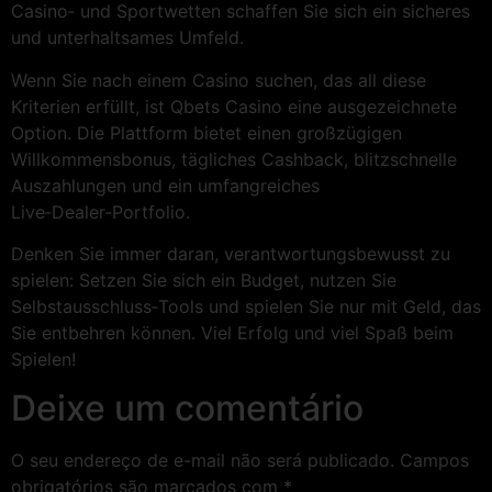
Casino‑ und Sportwetten schaffen Sie sich ein sicheres
und unterhaltsames Umfeld.
Wenn Sie nach einem Casino suchen, das all diese
Kriterien erfüllt, ist Qbets Casino eine ausgezeichnete
Option. Die Plattform bietet einen großzügigen
Willkommensbonus, tägliches Cashback, blitzschnelle
Auszahlungen und ein umfangreiches
Live‑Dealer‑Portfolio.
Denken Sie immer daran, verantwortungsbewusst zu
spielen: Setzen Sie sich ein Budget, nutzen Sie
Selbstausschluss‑Tools und spielen Sie nur mit Geld, das
Sie entbehren können. Viel Erfolg und viel Spaß beim
Spielen!
Deixe um comentário
O seu endereço de e-mail não será publicado.
Campos
obrigatórios são marcados com
*