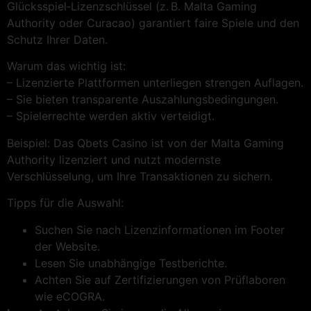
Glücksspiel‑Lizenzschlüssel (z. B. Malta Gaming
Authority oder Curacao) garantiert faire Spiele und den
Schutz Ihrer Daten.
Warum das wichtig ist:
– Lizenzierte Plattformen unterliegen strengen Auflagen.
– Sie bieten transparente Auszahlungsbedingungen.
– Spielerrechte werden aktiv verteidigt.
Beispiel: Das Qbets Casino ist von der Malta Gaming
Authority lizenziert und nutzt modernste
Verschlüsselung, um Ihre Transaktionen zu sichern.
Tipps für die Auswahl:
Suchen Sie nach Lizenzinformationen im Footer
der Website.
Lesen Sie unabhängige Testberichte.
Achten Sie auf Zertifizierungen von Prüflaboren
wie eCOGRA.