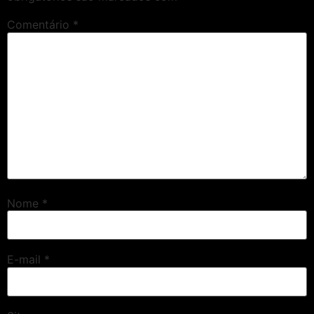
Comentário
*
Nome
*
E-mail
*