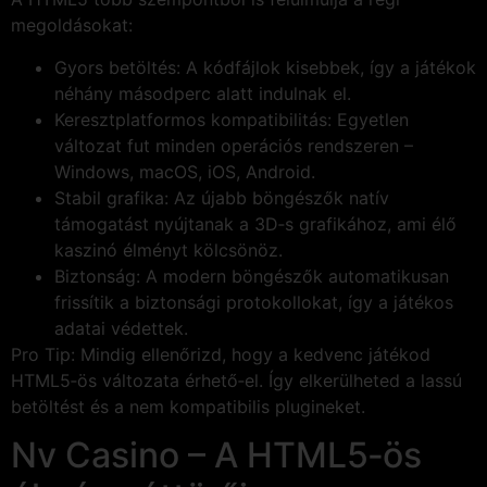
megoldásokat:
Gyors betöltés: A kódfájlok kisebbek, így a játékok
néhány másodperc alatt indulnak el.
Keresztplatformos kompatibilitás: Egyetlen
változat fut minden operációs rendszeren –
Windows, macOS, iOS, Android.
Stabil grafika: Az újabb böngészők natív
támogatást nyújtanak a 3D‑s grafikához, ami élő
kaszinó élményt kölcsönöz.
Biztonság: A modern böngészők automatikusan
frissítik a biztonsági protokollokat, így a játékos
adatai védettek.
Pro Tip: Mindig ellenőrizd, hogy a kedvenc játékod
HTML5‑ös változata érhető‑el. Így elkerülheted a lassú
betöltést és a nem kompatibilis plugineket.
Nv Casino – A HTML5‑ös