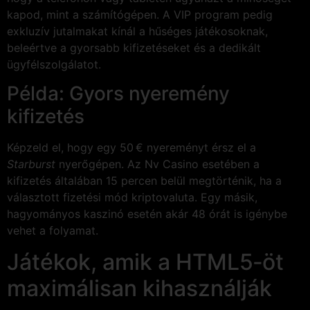
kapod, mint a számítógépen. A VIP program pedig
exkluzív jutalmakat kínál a hűséges játékosoknak,
beleértve a gyorsabb kifizetéseket és a dedikált
ügyfélszolgálatot.
Példa: Gyors nyeremény
kifizetés
Képzeld el, hogy egy 50 € nyereményt érsz el a
Starburst
nyerőgépen. Az Nv Casino esetében a
kifizetés általában 15 percen belül megtörténik, ha a
választott fizetési mód kriptovaluta. Egy másik,
hagyományos kaszinó esetén akár 48 órát is igénybe
vehet a folyamat.
Játékok, amik a HTML5‑öt
maximálisan kihasználják