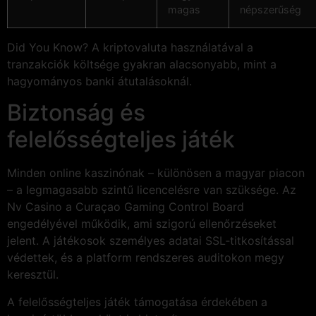
magas
népszerűség
Did You Know? A kriptovaluta használatával a
tranzakciók költsége gyakran alacsonyabb, mint a
hagyományos banki átutalásoknál.
Biztonság és
felelősségteljes játék
Minden online kaszinónak – különösen a magyar piacon
– a legmagasabb szintű licencelésre van szüksége. Az
Nv Casino a Curaçao Gaming Control Board
engedélyével működik, ami szigorú ellenőrzéseket
jelent. A játékosok személyes adatai SSL‑titkosítással
védettek, és a platform rendszeres auditokon megy
keresztül.
A felelősségteljes játék támogatása érdekében a