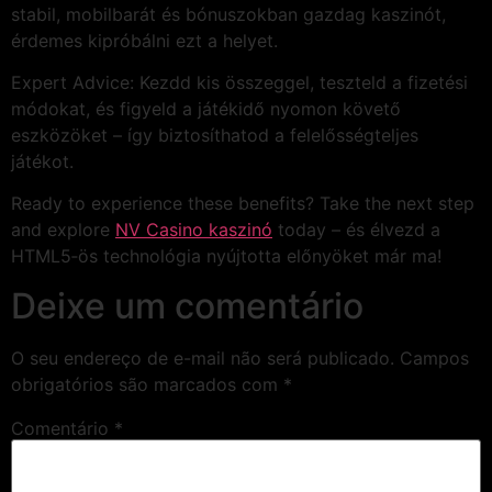
stabil, mobilbarát és bónuszokban gazdag kaszinót,
érdemes kipróbálni ezt a helyet.
Expert Advice: Kezdd kis összeggel, teszteld a fizetési
módokat, és figyeld a játékidő nyomon követő
eszközöket – így biztosíthatod a felelősségteljes
játékot.
Ready to experience these benefits? Take the next step
and explore
NV Casino kaszinó
today – és élvezd a
HTML5‑ös technológia nyújtotta előnyöket már ma!
Deixe um comentário
O seu endereço de e-mail não será publicado.
Campos
obrigatórios são marcados com
*
Comentário
*