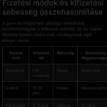
Fizetési módok és kifizetési
sebesség összehasonlítása
A gyors és megbízható pénzügyi tranzakciók
kulcsfontosságúak a játékosok számára. Az Nv Casino
többféle fizetési módot kínál, mindegyiknek saját
előnyei vannak:
Fizetési
Kifizetési
Biztonság
Elérhetőség
mód
idő
Magyarország
Bankkártya
1–2
Magas
Széles körű
munkanap
E‑tárca
15–30
Magas
Népszerű, gyor
perc
Kriptovaluta
5–15 perc
Nagyon
Növekvő