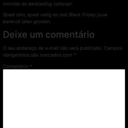
voordat de aanbieding verloopt.
Speel slim, speel veilig en laat Black Friday jouw
bankroll laten groeien.
Deixe um comentário
O seu endereço de e-mail não será publicado.
Campos
obrigatórios são marcados com
*
Comentário
*