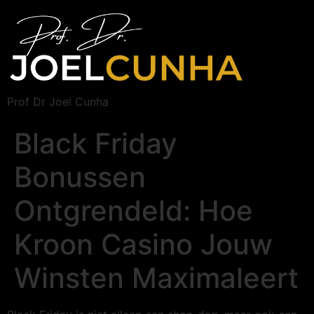
Prof Dr Joel Cunha
Black Friday
Bonussen
Ontgrendeld: Hoe
Kroon Casino Jouw
Winsten Maximaleert