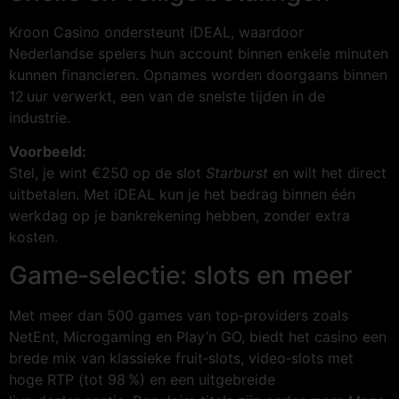
Kroon Casino ondersteunt iDEAL, waardoor
Nederlandse spelers hun account binnen enkele minuten
kunnen financieren. Opnames worden doorgaans binnen
12 uur verwerkt, een van de snelste tijden in de
industrie.
Voorbeeld:
Stel, je wint €250 op de slot
Starburst
en wilt het direct
uitbetalen. Met iDEAL kun je het bedrag binnen één
werkdag op je bankrekening hebben, zonder extra
kosten.
Game‑selectie: slots en meer
Met meer dan 500 games van top‑providers zoals
NetEnt, Microgaming en Play’n GO, biedt het casino een
brede mix van klassieke fruit‑slots, video‑slots met
hoge RTP (tot 98 %) en een uitgebreide