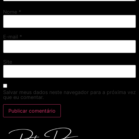
Nome
*
E-mail
*
Site
Salvar meus dados neste navegador para a próxima vez
que eu comentar.