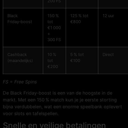
200 FS
Black
150 %
125 % tot
12 uur
Friday‑boost
tot
€800
€1 000
+
300 FS
Cashback
10 %
5 % tot
Direct
(maandelijks)
tot
€100
€200
FS = Free Spins
De Black Friday‑boost is een van de hoogste in de
markt. Met een 150 % match kun je je eerste storting
bijna verdubbelen, wat een enorme speelbank oplevert
voor slots en tafelspellen.
Snelle en veilige betalingen