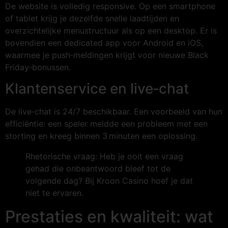
De website is volledig responsive. Op een smartphone
of tablet krijg je dezelfde snelle laadtijden en
overzichtelijke menustructuur als op een desktop. Er is
bovendien een dedicated app voor Android en iOS,
waarmee je push‑meldingen krijgt voor nieuwe Black
Friday‑bonussen.
Klantenservice en live‑chat
De live‑chat is 24/7 beschikbaar. Een voorbeeld van hun
efficiëntie: een speler meldde een probleem met een
storting en kreeg binnen 3 minuten een oplossing.
Rhetorische vraag: Heb je ooit een vraag
gehad die onbeantwoord bleef tot de
volgende dag? Bij Kroon Casino hoef je dat
niet te ervaren.
Prestaties en kwaliteit: wat