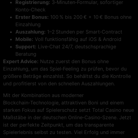
Registrierung:
3‑Minuten‑Formular, sofortiger
Konto‑Check
Erster Bonus:
100 % bis 200 € + 10 € Bonus ohne
Einzahlung
Auszahlung:
1–2 Stunden per Smart‑Contract
Mobile:
Voll funktionsfähig auf iOS & Android
Support:
Live‑Chat 24/7, deutschsprachige
Beratung
Expert Advice:
Nutze zuerst den Bonus ohne
Einzahlung, um das Spiel‑Feeling zu prüfen, bevor du
größere Beträge einzahlst. So behältst du die Kontrolle
und profitierst von den schnellen Auszahlungen.
Mit der Kombination aus moderner
Blockchain‑Technologie, attraktiven Boni und einem
starken Fokus auf Spielerschutz setzt Total Casino neue
Maßstäbe in der deutschen Online‑Casino‑Szene. Jetzt
ist der perfekte Zeitpunkt, um das transparente
Spielerlebnis selbst zu testen. Viel Erfolg und immer