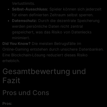
Verlustlimits.
Selbst‑Ausschluss:
Spieler können sich jederzeit
für einen definierten Zeitraum selbst sperren.
Datenschutz:
Durch die dezentrale Speicherung
werden persönliche Daten nicht zentral
gespeichert, was das Risiko von Datenlecks
minimiert.
Did You Know?
Die meisten Betrugsfälle im
Online‑Gaming entstehen durch unsichere Datenbanken.
Eine Blockchain‑Lösung reduziert dieses Risiko
erheblich.
Gesamtbewertung und
Fazit
Pros und Cons
Pros: