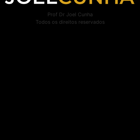
Prof Dr Joel Cunha
Todos os direitos reservados