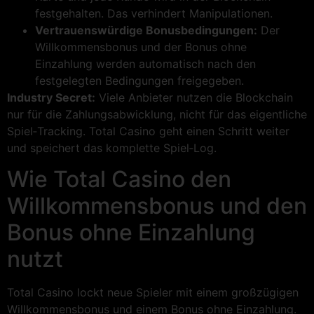
festgehalten. Das verhindert Manipulationen.
Vertrauenswürdige Bonusbedingungen:
Der
Willkommensbonus und der Bonus ohne
Einzahlung werden automatisch nach den
festgelegten Bedingungen freigegeben.
Industry Secret:
Viele Anbieter nutzen die Blockchain
nur für die Zahlungsabwicklung, nicht für das eigentliche
Spiel‑Tracking. Total Casino geht einen Schritt weiter
und speichert das komplette Spiel‑Log.
Wie Total Casino den
Willkommensbonus und den
Bonus ohne Einzahlung
nutzt
Total Casino lockt neue Spieler mit einem großzügigen
Willkommensbonus und einem Bonus ohne Einzahlung.