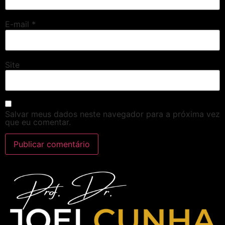
E-mail
*
Site
Salvar meus dados neste navegador para a próxima vez
que eu comentar.