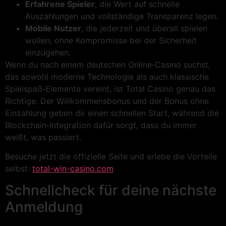
Erfahrene Spieler
, die Wert auf schnelle
Auszahlungen und vollständige Transparenz legen.
Mobile Nutzer
, die jederzeit und überall spielen
wollen, ohne Kompromisse bei der Sicherheit
einzugehen.
Wenn du nach einem deutschen Online‑Casino suchst,
das sowohl moderne Technologie als auch klassische
Spielspaß‑Elemente vereint, ist Total Casino genau das
Richtige. Der Willkommensbonus und der Bonus ohne
Einzahlung geben dir einen schnellen Start, während die
Blockchain‑Integration dafür sorgt, dass du immer
weißt, was passiert.
Besuche jetzt die offizielle Seite und erlebe die Vorteile
selbst:
total-win-casino.com
Schnellcheck für deine nächste
Anmeldung