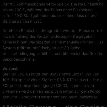
Der Willkommensbonus verdoppelt die erste Einzahlung
bis zu 200 €, während der Bonus ohne Einzahlung
sofort 10 € Startguthaben bietet – ohne dass du erst
Geld einzahlen musst.
Durch die Blockchain‑Integration wird der Bonus sofort
nach Erfüllung der Wettanforderungen freigegeben.
Keine lästigen Wartezeiten, keine manuelle Prüfung. Das
System prüft automatisch, ob die 30‑fache
Umsatzbedingung erfüllt ist, und überweist das Geld in
Sekundenschnelle.
Beispiel:
Stell dir vor, du nutzt den Bonus ohne Einzahlung von
10 €. Du spielst einen Slot mit 96 % RTP und erfüllst die
30‑fache Umsatzbedingung (300 €). Innerhalb von
5 Minuten wird dein Bonus plus Gewinn auf dein Konto
gebucht – komplett transparent und nachvollziehbar.