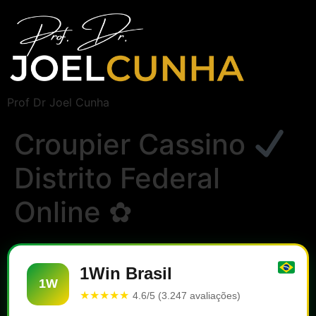
Prof Dr Joel Cunha
Croupier Cassino
Distrito Federal
Online ✿
1Win Brasil
1W
★★★★★
4.6/5 (3.247 avaliações)