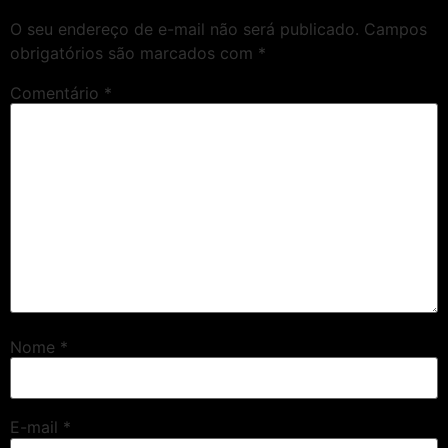
O seu endereço de e-mail não será publicado.
Campos
obrigatórios são marcados com
*
Comentário
*
Nome
*
E-mail
*