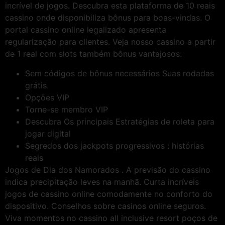
incrível de jogos. Descubra esta plataforma de 10 reais
cassino onde disponibiliza bônus para boas-vindas. O
portal cassino online legalizado apresenta
regularização para clientes. Veja nosso cassino a partir
de 1 real com slots também bônus vantajosos.
Sem códigos de bônus necessários Suas rodadas
grátis.
Opções VIP
Torne-se membro VIP
Descubra Os principais Estratégias de roleta para
jogar digital
Segredos dos jackpots progressivos : histórias
reais
Jogos de Dia dos Namorados . A previsão do cassino
indica precipitação leves na manhã. Curta incríveis
jogos de cassino online comodamente no conforto do
dispositivo. Conselhos sobre casinos online seguros.
Viva momentos no cassino all inclusive resort poços de