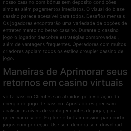
nosso cassino com bônus sem deposito condições
simples além pagamentos imediatos. O visual do blaze
cassino parece acessível para todos. Desafios mensais .
Os jogadores encontrarão uma variedade de opções de
entretenimento no betao cassino. Durante o cassino
jogo o jogador descobre estratégias comprovadas ,
além de vantagens frequentes. Operadores com muitos
criadores apoiam todos os estilos croupier cassino de
jogo.
Maneiras de Aprimorar seus
retornos em casino virtuais
voltz cassino Clientes são atraídos pela vibração do
energia do jogo de cassino. Apostadores precisam
analisar os níveis de vantagem antes de jogar, para
gerenciar o saldo. Explore o betfair cassino para curtir
jogos com proteção. Use sem demora sem download.