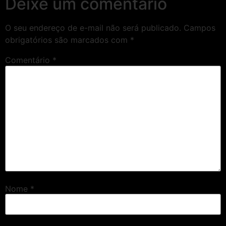
Deixe um comentário
O seu endereço de e-mail não será publicado.
Campos
obrigatórios são marcados com
*
Comentário
*
Nome
*