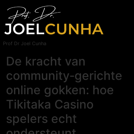
Prof Dr Joel Cunha
De kracht van
community‑gerichte
online gokken: hoe
Tikitaka Casino
spelers echt
ondersteunt