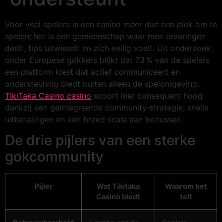
Voor veel spelers is een casino meer dan een plek om te
spelen; het is een gemeenschap waar men ervaringen
deelt, tips uitwisselt en zich veilig voelt. Uit onderzoek
onder Europese gokkers blijkt dat 73 % van de spelers
een platform kiest dat actief communiceert en
ondersteuning biedt buiten alleen de spelomgeving.
TikiTaka Casino casino
scoort hier consequent hoog
dankzij een geïntegreerde community‑strategie, snelle
uitbetalingen en een breed scala aan bonussen.
De drie pijlers van een sterke
gokcommunity
Pijler
Wat Tikitaka
Waarom het
Casino biedt
telt