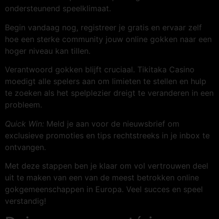
ondersteunend speelklimaat.
Begin vandaag nog, registreer je gratis en ervaar zelf
hoe een sterke community jouw online gokken naar een
hoger niveau kan tillen.
Verantwoord gokken blijft cruciaal. Tikitaka Casino
moedigt alle spelers aan om limieten te stellen en hulp
te zoeken als het spelplezier dreigt te veranderen in een
probleem.
Quick Win:
Meld je aan voor de nieuwsbrief om
exclusieve promoties en tips rechtstreeks in je inbox te
ontvangen.
Met deze stappen ben je klaar om vol vertrouwen deel
uit te maken van een van de meest betrokken online
gokgemeenschappen in Europa. Veel succes en speel
verstandig!