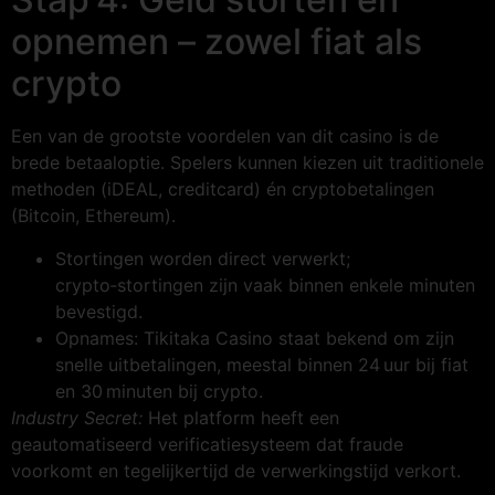
opnemen – zowel fiat als
crypto
Een van de grootste voordelen van dit casino is de
brede betaaloptie. Spelers kunnen kiezen uit traditionele
methoden (iDEAL, creditcard) én cryptobetalingen
(Bitcoin, Ethereum).
Stortingen worden direct verwerkt;
crypto‑stortingen zijn vaak binnen enkele minuten
bevestigd.
Opnames: Tikitaka Casino staat bekend om zijn
snelle uitbetalingen, meestal binnen 24 uur bij fiat
en 30 minuten bij crypto.
Industry Secret:
Het platform heeft een
geautomatiseerd verificatiesysteem dat fraude
voorkomt en tegelijkertijd de verwerkingstijd verkort.