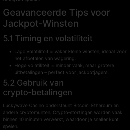
Geavanceerde Tips voor
Jackpot‑Winsten
5.1 Timing en volatiliteit
Lage volatiliteit = vaker kleine winsten, ideaal voor
het afbetalen van wagering.
Hoge volatiliteit = minder vaak, maar grotere
uitbetalingen – perfect voor jackpotjagers.
5.2 Gebruik van
crypto‑betalingen
Luckywave Casino ondersteunt Bitcoin, Ethereum en
andere cryptomunten. Crypto‑stortingen worden vaak
binnen 10 minuten verwerkt, waardoor je sneller kunt
spelen.