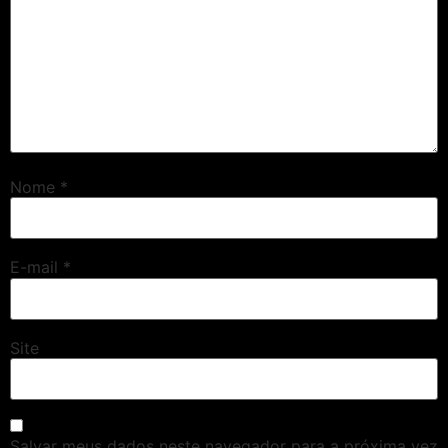
Nome
*
E-mail
*
Site
Salvar meus dados neste navegador para a próxima vez