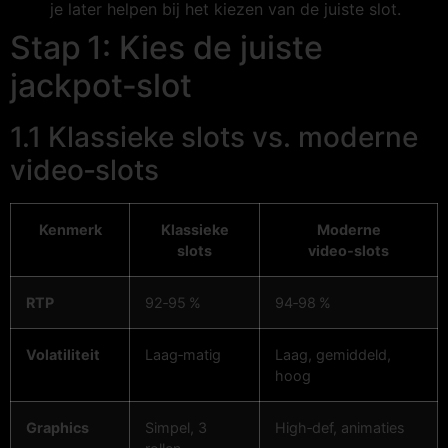
je later helpen bij het kiezen van de juiste slot.
Stap 1: Kies de juiste
jackpot‑slot
1.1 Klassieke slots vs. moderne
video‑slots
Kenmerk
Klassieke
Moderne
slots
video‑slots
RTP
92‑95 %
94‑98 %
Volatiliteit
Laag‑matig
Laag, gemiddeld,
hoog
Graphics
Simpel, 3
High‑def, animaties