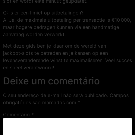
slot en wordt elke minuut geüpdatet.
Q: Is er een limiet op uitbetalingen?
A: Ja, de maximale uitbetaling per transactie is €10 000,
maar hogere bedragen kunnen via een handmatige
aanvraag worden verwerkt.
Met deze gids ben je klaar om de wereld van
jackpot‑slots te betreden en je kansen op een
levensveranderende winst te maximaliseren. Veel succes
en speel verantwoord!
Deixe um comentário
O seu endereço de e-mail não será publicado.
Campos
obrigatórios são marcados com
*
Comentário
*