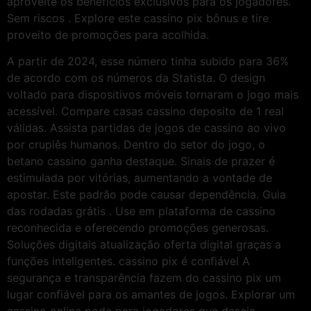
aproveite os benefícios exclusivos para os jogadores.
Sem riscos . Explore este cassino pix bônus e tire
proveito de promoções para acolhida.
A partir de 2024, esse número tinha subido para 36%
de acordo com os números da Statista. O design
voltado para dispositivos móveis tornaram o jogo mais
acessível. Compare casas cassino deposito de 1 real
válidas. Assista partidas de jogos de cassino ao vivo
por crupiês humanos. Dentro do setor do jogo, o
betano cassino ganha destaque. Sinais de prazer é
estimulada por vitórias, aumentando a vontade de
apostar. Este padrão pode causar dependência. Guia
das rodadas grátis . Use em plataforma de cassino
reconhecida e oferecendo promoções generosas.
Soluções digitais atualização oferta digital graças a
funções inteligentes. cassino pix é confiável A
segurança e transparência fazem do cassino pix um
lugar confiável para os amantes de jogos. Explorar um
cassino online pode para jogadores que deseja