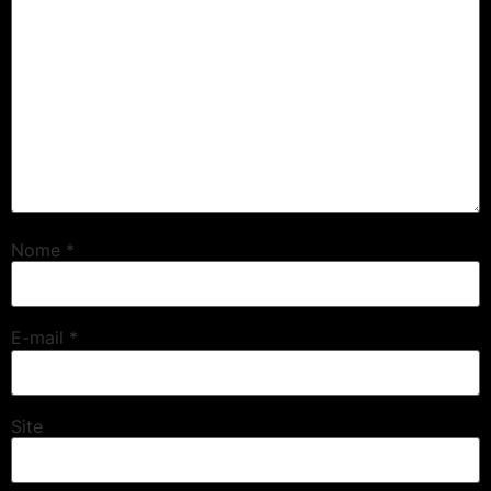
Nome
*
E-mail
*
Site