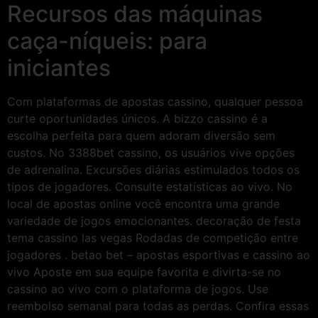
Recursos das máquinas
caça-níqueis: para
iniciantes
Com plataformas de apostas cassino, qualquer pessoa
curte oportunidades únicos. A bizzo cassino é a
escolha perfeita para quem adoram diversão sem
custos. No 3388bet cassino, os usuários vive opções
de adrenalina. Excursões diárias estimulados todos os
tipos de jogadores. Consulte estatísticas ao vivo. No
local de apostas online você encontra uma grande
variedade de jogos emocionantes. decoração de festa
tema cassino las vegas Rodadas de competição entre
jogadores . betao bet – apostas esportivas e cassino ao
vivo Aposte em sua equipe favorita e divirta-se no
cassino ao vivo com o plataforma de jogos. Use
reembolso semanal para todas as perdas. Confira essas