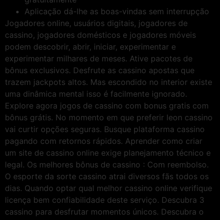
Aplicação dá-lhe as boas-vindas sem interrupção
Jogadores online, usuários digitais, jogadores de
cassino, jogadores domésticos e jogadores móveis
podem descobrir, abrir, iniciar, experimentar e
experimentar milhares de meses. Ative pacotes de
bônus exclusivos. Desfrute as cassino apostas que
trazem jackpots altos. Mas escondido no interior existe
uma dinâmica mental isso é facilmente ignorado.
Explore agora jogos de cassino com bonus gratis com
bônus grátis. No momento em que preferir leon cassino
vai curtir opções seguras. Busque plataforma cassino
pagando com retornos rápidos. Aprender como criar
um site de cassino online exige planejamento técnico e
legal. Os melhores bônus de cassino : Com reembolso.
O esporte da sorte cassino atrai diversos fãs todos os
dias. Quando optar qual melhor cassino online verifique
licença bem confiabilidade deste serviço. Descubra 3
cassino para desfrutar momentos únicos. Descubra o