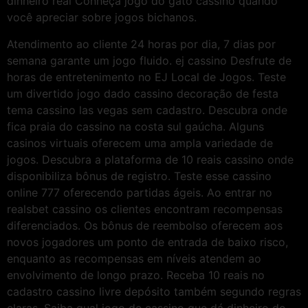
dinheiro real Conheça jogo do gato cassino quando
você apreciar sobre jogos bichanos.
Atendimento ao cliente 24 horas por dia, 7 dias por
semana garante um jogo fluido. ej cassino Desfrute de
horas de entretenimento no EJ Local de Jogos. Teste
um divertido jogo dado cassino decoração de festa
tema cassino las vegas sem cadastro. Descubra onde
fica praia do cassino na costa sul gaúcha. Alguns
casinos virtuais oferecem uma ampla variedade de
jogos. Descubra a plataforma de 10 reais cassino onde
disponibiliza bônus de registro. Teste esse cassino
online 777 oferecendo partidas ágeis. Ao entrar no
realsbet cassino os clientes encontram recompensas
diferenciados. Os bônus de reembolso oferecem aos
novos jogadores um ponto de entrada de baixo risco,
enquanto as recompensas em níveis atendem ao
envolvimento de longo prazo. Receba 10 reais no
cadastro cassino livre depósito também segundo regras
claras. Saiba qual jogo de cassino que dá dinheiro de