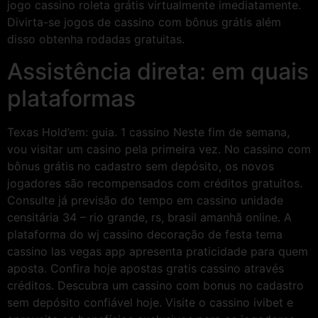
jogo cassino roleta grátis virtualmente imediatamente.
Divirta-se jogos de cassino com bônus grátis além
disso obtenha rodadas gratuitas.
Assistência direta: em quais
plataformas
Texas Hold’em: guia. 1 cassino Neste fim de semana,
vou visitar um casino pela primeira vez. No cassino com
bônus grátis no cadastro sem depósito, os novos
jogadores são recompensados com créditos gratuitos.
Consulte já previsão do tempo em cassino unidade
censitária 34 – rio grande, rs, brasil amanhã online. A
plataforma do wj cassino decoração de festa tema
cassino las vegas app apresenta praticidade para quem
aposta. Confira hoje apostas gratis cassino através
créditos. Descubra um cassino com bonus no cadastro
sem depósito confiável hoje. Visite o cassino ivibet e