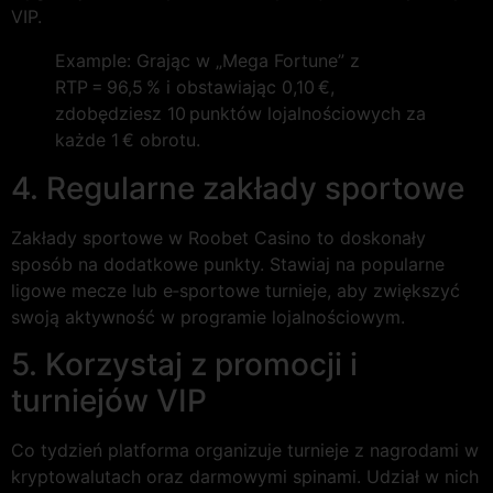
VIP.
Example: Grając w „Mega Fortune” z
RTP = 96,5 % i obstawiając 0,10 €,
zdobędziesz 10 punktów lojalnościowych za
każde 1 € obrotu.
4. Regularne zakłady sportowe
Zakłady sportowe w Roobet Casino to doskonały
sposób na dodatkowe punkty. Stawiaj na popularne
ligowe mecze lub e‑sportowe turnieje, aby zwiększyć
swoją aktywność w programie lojalnościowym.
5. Korzystaj z promocji i
turniejów VIP
Co tydzień platforma organizuje turnieje z nagrodami w
kryptowalutach oraz darmowymi spinami. Udział w nich