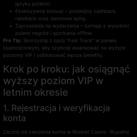
języku polskim.
Ekskluzywne bonusy – podwójny cashback,
rakeback oraz darmowe spiny.
Zaproszenia na wydarzenia – turnieje z wysokimi
pulami nagród i spotkania offline.
Pro Tip:
Skorzystaj z opcji “Fast Track” w panelu
lojalnościowym, aby szybciej awansować na wyższe
poziomy VIP i odblokować lepsze benefity.
Krok po kroku: jak osiągnąć
wyższy poziom VIP w
letnim okresie
1. Rejestracja i weryfikacja
konta
Zacznij od założenia konta w Roobet Casino. Wypełnij