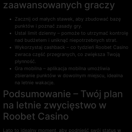
zaawansowanych graczy
Zacznij od małych stawek, aby zbudować bazę
punktów i poznać zasady gry.
Ustal limit dzienny – pomoże to utrzymać kontrolę
nad budżetem i uniknąć niepotrzebnych strat.
Wykorzystaj cashback – co tydzień Roobet Casino
zwraca część przegranych, co zwiększa Twoją
płynność.
Gra mobilna – aplikacja mobilna umożliwia
zbieranie punktów w dowolnym miejscu, idealna
na letnie wakacje.
Podsumowanie – Twój plan
na letnie zwycięstwo w
Roobet Casino
Lato to idealny moment, aby podnieść swój status w