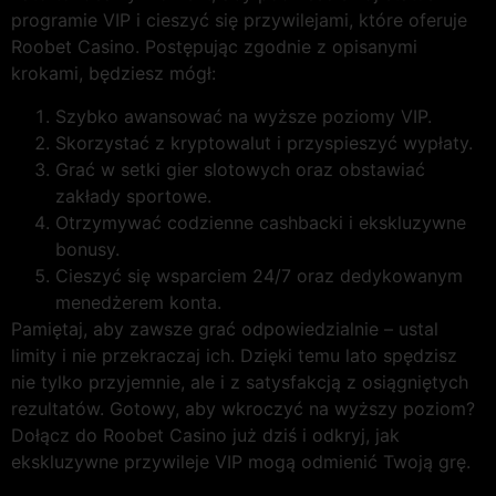
programie VIP i cieszyć się przywilejami, które oferuje
Roobet Casino. Postępując zgodnie z opisanymi
krokami, będziesz mógł:
Szybko awansować na wyższe poziomy VIP.
Skorzystać z kryptowalut i przyspieszyć wypłaty.
Grać w setki gier slotowych oraz obstawiać
zakłady sportowe.
Otrzymywać codzienne cashbacki i ekskluzywne
bonusy.
Cieszyć się wsparciem 24/7 oraz dedykowanym
menedżerem konta.
Pamiętaj, aby zawsze grać odpowiedzialnie – ustal
limity i nie przekraczaj ich. Dzięki temu lato spędzisz
nie tylko przyjemnie, ale i z satysfakcją z osiągniętych
rezultatów. Gotowy, aby wkroczyć na wyższy poziom?
Dołącz do Roobet Casino już dziś i odkryj, jak
ekskluzywne przywileje VIP mogą odmienić Twoją grę.