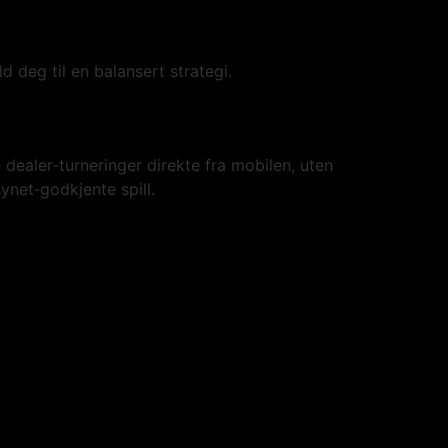
d deg til en balansert strategi.
dealer‑turneringer direkte fra mobilen, uten
synet‑godkjente spill.