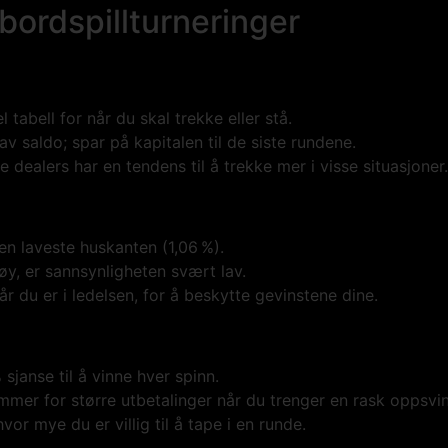
 bordspillturneringer
 tabell for når du skal trekke eller stå.
av saldo; spar på kapitalen til de siste rundene.
e dealers har en tendens til å trekke mer i visse situasjoner.
den laveste huskanten (1,06 %).
øy, er sannsynligheten svært lav.
r du er i ledelsen, for å beskytte gevinstene dine.
sjanse til å vinne hver spinn.
ummer for større utbetalinger når du trenger en rask oppsvi
r mye du er villig til å tape i en runde.