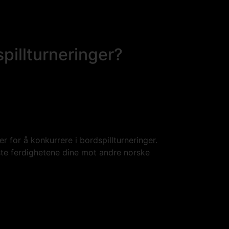
pillturneringer?
 for å konkurrere i bordspillturneringer.
este ferdighetene dine mot andre norske