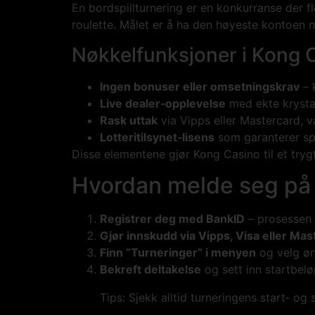
En bordspillturnering er en konkurranse der f
roulette. Målet er å ha den høyeste kontoen n
Nøkkelfunksjoner i Kong C
Ingen bonuser eller omsetningskrav
– 
Live dealer‑opplevelse
med ekte krystall
Rask uttak
via Vipps eller Mastercard, va
Lotteritilsynet‑lisens
som garanterer spi
Disse elementene gjør Kong Casino til et tryg
Hvordan melde seg på 
Registrer deg med BankID
– prosessen t
Gjør innskudd via Vipps, Visa eller Ma
Finn “Turneringer” i menyen
og velg øn
Bekreft deltakelse
og sett inn startbeløp
Tips: Sjekk alltid turneringens start‑ og