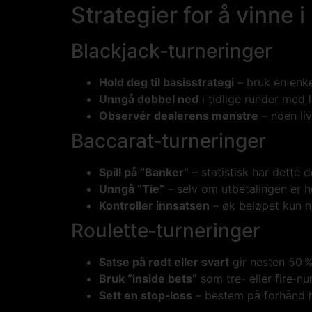
Strategier for å vinne i
Blackjack‑turneringer
Hold deg til basisstrategi
– bruk en enkel
Unngå dobbel ned
i tidlige runder med l
Observér dealerens mønstre
– noen liv
Baccarat‑turneringer
Spill på “Banker”
– statistisk har dette 
Unngå “Tie”
– selv om utbetalingen er h
Kontroller innsatsen
– øk beløpet kun nå
Roulette‑turneringer
Satse på rødt eller svart
gir nesten 50 % 
Bruk “inside bets”
som tre- eller fire‑n
Sett en stop‑loss
– bestem på forhånd hvo