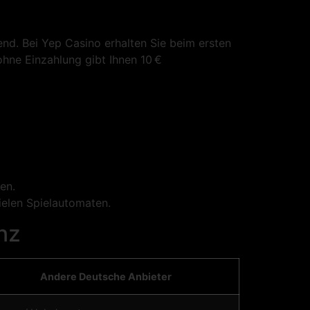
end. Bei Yep Casino erhalten Sie beim ersten
ohne Einzahlung gibt Ihnen 10 €
en.
ielen Spielautomaten.
nz
Andere Deutsche Anbieter