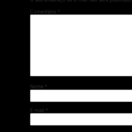
Comentário
*
Nome
*
E-mail
*