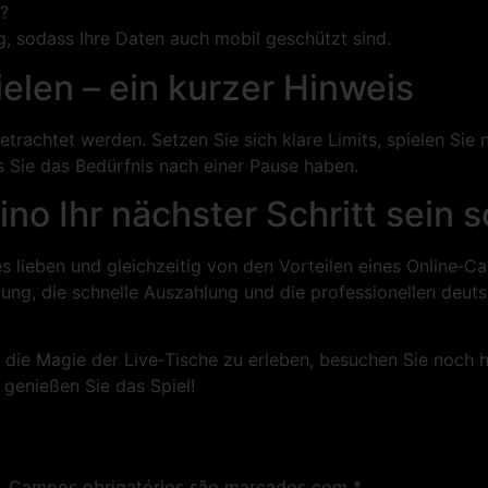
r?
, sodass Ihre Daten auch mobil geschützt sind.
elen – ein kurzer Hinweis
etrachtet werden. Setzen Sie sich klare Limits, spielen Sie
ls Sie das Bedürfnis nach einer Pause haben.
o Ihr nächster Schritt sein s
s lieben und gleichzeitig von den Vorteilen eines Online‑Ca
ung, die schnelle Auszahlung und die professionellen deut
d die Magie der Live‑Tische zu erleben, besuchen Sie noch
 genießen Sie das Spiel!
.
Campos obrigatórios são marcados com
*