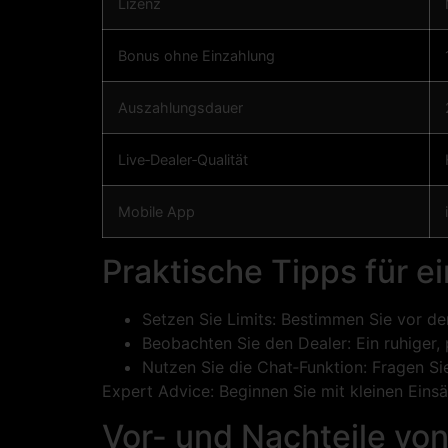
Lizenz
Bonus ohne Einzahlung
Auszahlungsdauer
Live‑Dealer‑Qualität
Mobile App
Praktische Tipps für ei
Setzen Sie Limits: Bestimmen Sie vor de
Beobachten Sie den Dealer: Ein ruhiger, pr
Nutzen Sie die Chat‑Funktion: Fragen Sie
Expert Advice: Beginnen Sie mit kleinen Einsä
Vor- und Nachteile vo