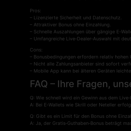
Pros:
– Lizenzierte Sicherheit und Datenschutz.
– Attraktiver Bonus ohne Einzahlung.
– Schnelle Auszahlungen über gängige E‑Wall
– Umfangreiche Live‑Dealer‑Auswahl mit deut
Cons:
– Bonusbedingungen erfordern relativ hohen
– Nicht alle Zahlungsanbieter sind sofort verf
– Mobile App kann bei älteren Geräten leicht
FAQ – Ihre Fragen, un
Q: Wie schnell wird ein Gewinn aus dem Live‑
A: Bei E‑Wallets wie Skrill oder Neteller er
Q: Gibt es ein Limit für den Bonus ohne Einza
A: Ja, der Gratis‑Guthaben‑Bonus beträgt ma