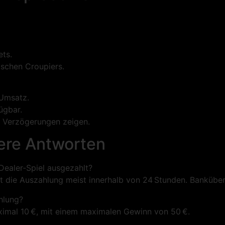
ets.
schen Croupiers.
 Umsatz.
ügbar.
e Verzögerungen zeigen.
sere Antworten
Dealer‑Spiel ausgezahlt?
folgt die Auszahlung meist innerhalb von 24 Stunden. Bank
hlung?
ximal 10 €, mit einem maximalen Gewinn von 50 €.