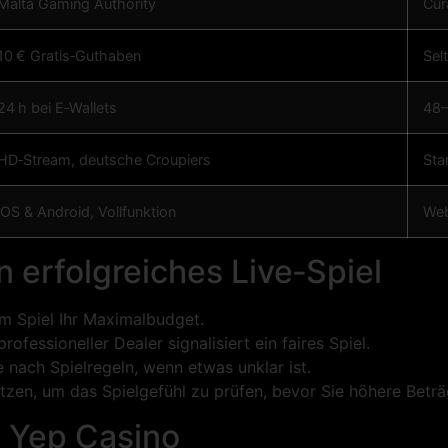
Malta Gaming Authority
Cur
10 € Gratis‑Guthaben
Selt
24 h bei E‑Wallets
48–
HD‑Stream, deutsche Croupiers
Sta
iOS & Android, Vollfunktion
Web
n erfolgreiches Live‑Spiel
m Spiel Ihr Maximalbudget.
ofessioneller Dealer signalisiert ein faires Spiel.
 nach Spielregeln, wenn etwas unklar ist.
tzen, um das Spielgefühl zu prüfen, bevor Sie höhere Beträg
n Yep Casino