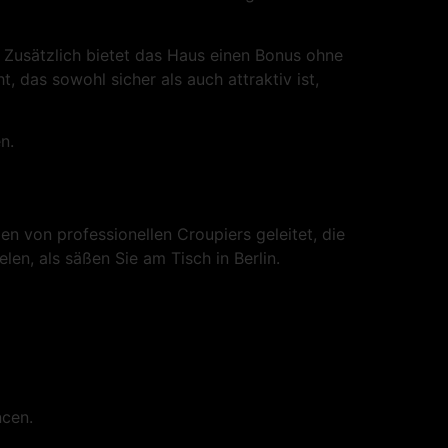
. Zusätzlich bietet das Haus einen Bonus ohne
t, das sowohl sicher als auch attraktiv ist,
n.
en von professionellen Croupiers geleitet, die
en, als säßen Sie am Tisch in Berlin.
ncen.