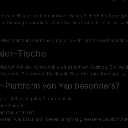
lücksspiellizenz und ein umfangreiches Sicherheits‑Konzept
ien Einstieg ermöglicht. Wer also ein
Deutsches Casino
such
die Lizenzinformationen, bevor Sie Ihr erstes Geld einzahle
aler‑Tische
elgefühl mit der Atmosphäre eines echten Casinos. Sie werd
gebnis: Sie können Blackjack, Roulette oder Baccarat spiel
r‑Plattform von Yep besonders?
ler stehen regelmäßig im Einsatz.
brechungen.
en Dealer direkt.
orteil, wie Blackjack, bieten langfristig bessere Gewinncha