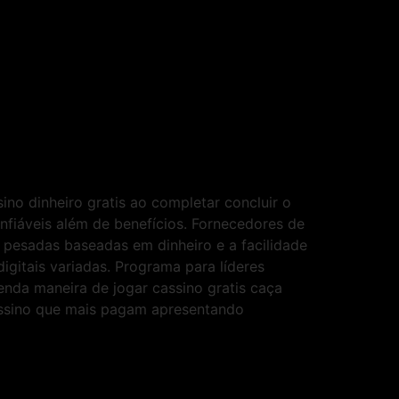
ino dinheiro gratis ao completar concluir o
nfiáveis além de benefícios. Fornecedores de
 pesadas baseadas em dinheiro e a facilidade
igitais variadas. Programa para líderes
enda maneira de jogar cassino gratis caça
cassino que mais pagam apresentando