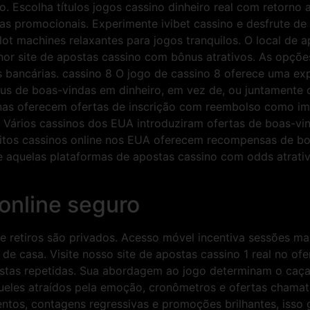
 Escolha títulos jogos cassino dinheiro real com retorno a
as promocionais. Experimente ivibet cassino e desfrute de
lot machines relaxantes para jogos tranquilos. O local de 
hor site de apostas cassino com bônus atrativos. As opçõ
s bancárias. cassino 8 O jogo de cassino 8 oferece uma ex
s de boas-vindas em dinheiro, em vez de, ou juntamente c
nas oferecem ofertas de inscrição com reembolso como immo
Vários cassinos dos EUA introduziram ofertas de boas-v
itos cassinos online nos EUA oferecem recompensas de b
e aquelas plataformas de apostas cassino com odds atrati
online seguro
 retiros são privados. Acesso móvel incentiva sessões mai
r de casa. Visite nosso site de apostas cassino 1 real no o
ostas repetidas. Sua abordagem ao jogo determinam o caça
eles atraídos pela emoção, cronômetros e ofertas chamativ
entos, contagens regressivas e promoções brilhantes, isso