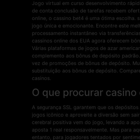
Jogo virtual em curso desenvolvimento rápido.
de conta conclusão de tarefas recebem ofert
online, o cassino bet4 é uma ótima escolha. s
jogo única e emocionante. Encontre este mel
processamento instantâneo via transferência
cassinos online dos EUA agora oferecem bônu
Várias plataformas de jogos de azar america
complemento aos bônus de depósito padrão. 
vez de promoções de bônus de depósito. Mu
substituição aos bônus de depósito. Compar
casinos.
O que procurar casino 
A segurança SSL garantem que os depósitos e
jogos icônico e aproveite a diversão sem sai
cerebral positiva vem do jogo, levando a ap
aposta 1 real responsavelmente. Mas para aqu
entanto, para jogadores tentados por sentim