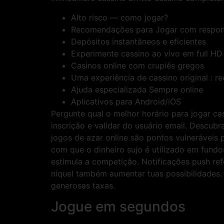
Alto risco — como jogar?
Recomendações para Jogar com responsa
Depósitos instantâneos e eficientes
Experimente cassino ao vivo em full HD
Casinos online com crupiês gregos
Uma experiência de cassino original : 
Ajuda especializada Sempre online
Aplicativos para Android/iOS
Pergunte qual o melhor horário para jogar cas
inscrição e validar do usuário email. Descub
jogos de azar online são pontos vulneráveis
com que o dinheiro sujo é utilizado em fundo
estimula a competição. Notificações push re
niquel também aumentar tuas possibilidades.
generosas taxas.
Jogue em segundos