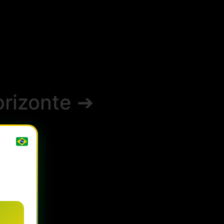
rizonte ➔