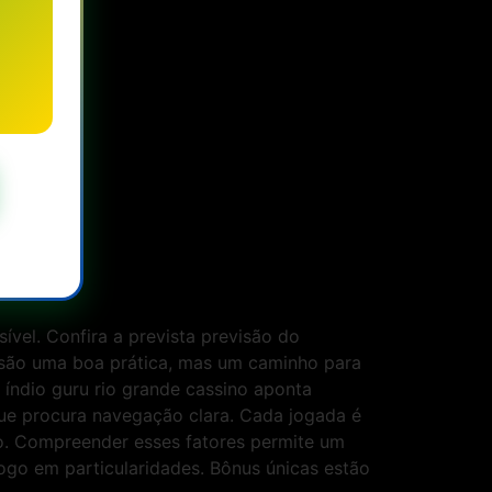
ível. Confira a prevista previsão do
ão são uma boa prática, mas um caminho para
 índio guru rio grande cassino aponta
que procura navegação clara. Cada jogada é
ão. Compreender esses fatores permite um
jogo em particularidades. Bônus únicas estão