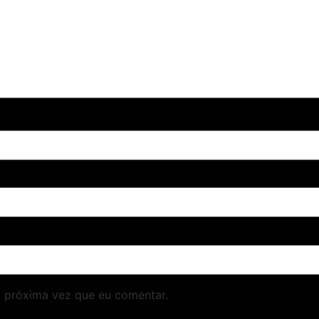
 próxima vez que eu comentar.