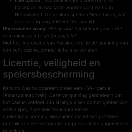
Live casino:
Live dealer‑tafels voor roulette,
blackjack en baccarat worden gestreamd in
HD‑kwaliteit. De dealers spreken Nederlands, wat
de ervaring nog authentieker maakt.
Rhetorische vraag:
Heb je ooit het gevoel gehad dat
een online spel te afstandelijk is?
Met het live‑casino van Kansino voel je de spanning van
een echt casino, zonder je huis te verlaten.
Licentie, veiligheid en
spelersbescherming
Kansino Casino opereert onder een KSA‑licentie
(Kansspelautoriteit). Deze vergunning garandeert dat
het casino voldoet aan strenge eisen op het gebied van
eerlijk spel, financiële transparantie en
spelersbescherming. Bovendien maakt het platform
gebruik van SSL‑encryptie om persoonlijke gegevens te
beveiligen.