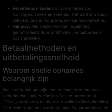
Verantwoord spelen:
Er zijn limieten voor
stortingen, verlies en speeltijd. Het platform biedt
zelfuitsluiting en koppelingen naar hulpinstanties.
Fair play:
Alle spellen worden regelmatig
gecontroleerd door onafhankelijke testbureaus
zoals eCOGRA.
Betaalmethoden en
uitbetalingssnelheid
Waarom snelle opnames
belangrijk zijn
Snelle uitbetalingen zijn een cruciaal criterium voor
Nederlandse spelers. Kansino Casino ondersteunt
iDEAL, creditcards, en diverse e‑wallets (Skrill, Neteller).
De meeste opnames worden binnen 24 uur verwerkt, en