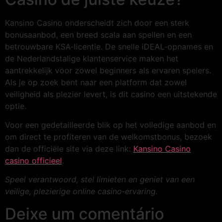
Kansino Casino onderscheidt zich door een sterk
bonusaanbod, een breed scala aan spellen en een
betrouwbare KSA‑licentie. De snelle iDEAL‑opnames en
de Nederlandstalige klantenservice maken het
aantrekkelijk voor zowel beginners als ervaren spelers.
Als je op zoek bent naar een platform dat zowel
veiligheid als plezier levert, is dit casino een uitstekende
optie.
Voor een gedetailleerde blik op het volledige aanbod en
om direct te profiteren van de welkomstbonus, bezoek
dan de officiële site via deze link:
Kansino Casino
casino officieel
.
Speel verantwoord, stel limieten en geniet van een
veilige, plezierige online casino‑ervaring.
Deixe um comentário