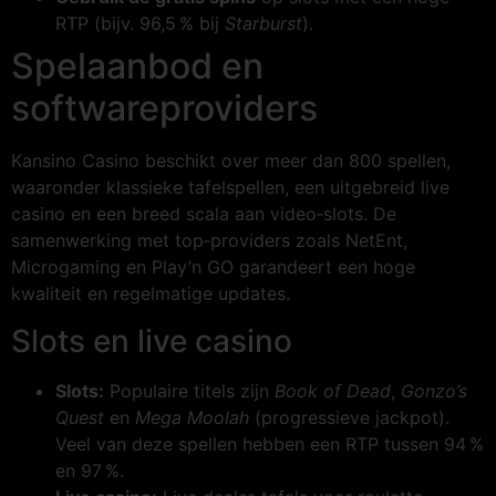
RTP (bijv. 96,5 % bij
Starburst
).
Spelaanbod en
softwareproviders
Kansino Casino beschikt over meer dan 800 spellen,
waaronder klassieke tafelspellen, een uitgebreid live
casino en een breed scala aan video‑slots. De
samenwerking met top‑providers zoals NetEnt,
Microgaming en Play’n GO garandeert een hoge
kwaliteit en regelmatige updates.
Slots en live casino
Slots:
Populaire titels zijn
Book of Dead
,
Gonzo’s
Quest
en
Mega Moolah
(progressieve jackpot).
Veel van deze spellen hebben een RTP tussen 94 %
en 97 %.