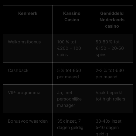
Kenmerk
Kansino
Gemiddeld
Casino
Nederlands
casino
Welkomstbonus
100 % tot
50‑80 % tot
€200 + 100
€150 + 20‑50
spins
spins
Cashback
5 % tot €50
2‑3 % tot €30
per maand
per maand
VIP‑programma
Ja, met
Vaak beperkt
persoonlijke
tot high rollers
manager
Bonusvoorwaarden
35x inzet, 7
30‑40x inzet,
dagen geldig
5‑10 dagen
geldig