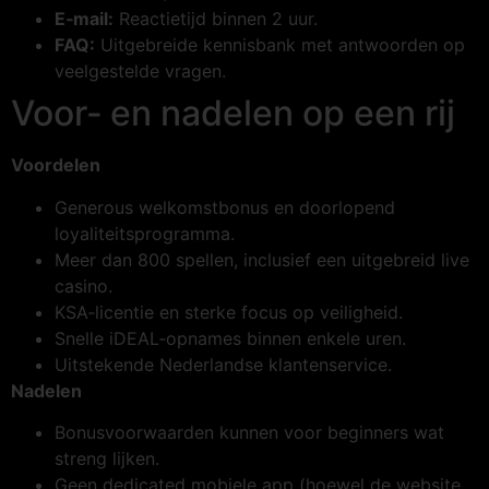
E‑mail:
Reactietijd binnen 2 uur.
FAQ:
Uitgebreide kennisbank met antwoorden op
veelgestelde vragen.
Voor‑ en nadelen op een rij
Voordelen
Generous welkomstbonus en doorlopend
loyaliteitsprogramma.
Meer dan 800 spellen, inclusief een uitgebreid live
casino.
KSA‑licentie en sterke focus op veiligheid.
Snelle iDEAL‑opnames binnen enkele uren.
Uitstekende Nederlandse klantenservice.
Nadelen
Bonusvoorwaarden kunnen voor beginners wat
streng lijken.
Geen dedicated mobiele app (hoewel de website