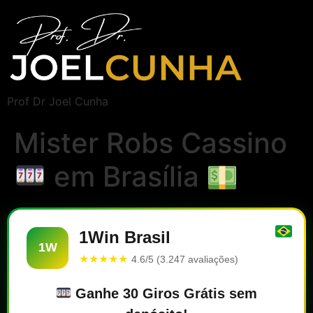
Prof Dr Joel Cunha
Mister Robs Cassino
em Brasília
1Win Brasil
1W
★★★★★
4.6/5 (3.247 avaliações)
Ganhe 30 Giros Grátis sem