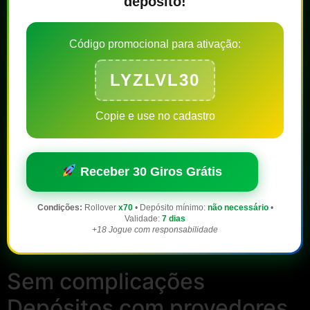
depósito!
Código promocional para ativação:
LYZLVL30
Copie e use no cadastro
Receber 30 Giros Grátis
Condições:
Rollover
x70
• Depósito mínimo:
não necessário
•
Validade:
7 dias
+18 Jogue com responsabilidade
Sem complicações
Depósitos com provedores