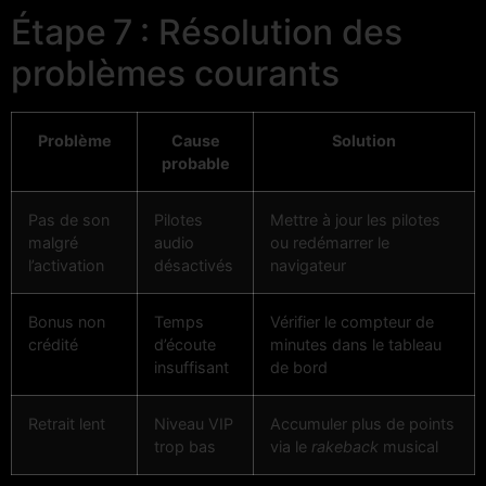
Étape 7 : Résolution des
problèmes courants
Problème
Cause
Solution
probable
Pas de son
Pilotes
Mettre à jour les pilotes
malgré
audio
ou redémarrer le
l’activation
désactivés
navigateur
Bonus non
Temps
Vérifier le compteur de
crédité
d’écoute
minutes dans le tableau
insuffisant
de bord
Retrait lent
Niveau VIP
Accumuler plus de points
trop bas
via le
rakeback
musical