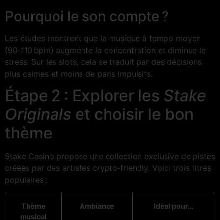
Pourquoi le son compte ?
Les études montrent que la musique à tempo moyen
(90‑110 bpm) augmente la concentration et diminue le
stress. Sur les slots, cela se traduit par des décisions
plus calmes et moins de paris impulsifs.
Étape 2 : Explorer les
Stake
Originals
et choisir le bon
thème
Stake Casino propose une collection exclusive de pistes
créées par des artistes crypto‑friendly. Voici trois titres
populaires :
Thème
Ambiance
Idéal pour…
musical