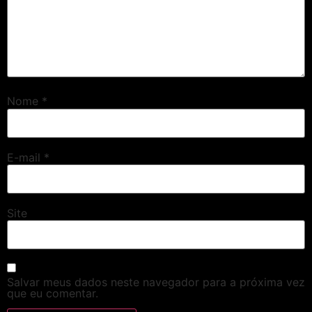
Nome
*
E-mail
*
Site
Salvar meus dados neste navegador para a próxima vez
que eu comentar.