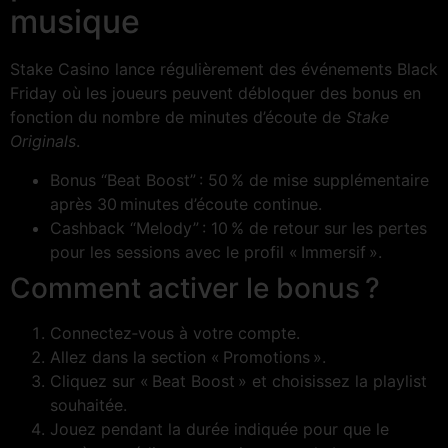
musique
Stake Casino lance régulièrement des événements Black
Friday où les joueurs peuvent débloquer des bonus en
fonction du nombre de minutes d’écoute de
Stake
Originals
.
Bonus “Beat Boost” : 50 % de mise supplémentaire
après 30 minutes d’écoute continue.
Cashback “Melody” : 10 % de retour sur les pertes
pour les sessions avec le profil « Immersif ».
Comment activer le bonus ?
Connectez‑vous à votre compte.
Allez dans la section « Promotions ».
Cliquez sur « Beat Boost » et choisissez la playlist
souhaitée.
Jouez pendant la durée indiquée pour que le