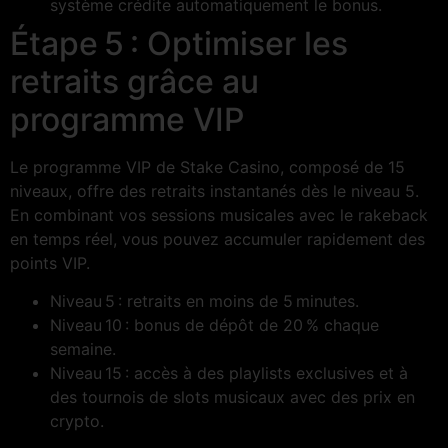
système crédite automatiquement le bonus.
Étape 5 : Optimiser les
retraits grâce au
programme VIP
Le programme VIP de Stake Casino, composé de 15
niveaux, offre des retraits instantanés dès le niveau 5.
En combinant vos sessions musicales avec le rakeback
en temps réel, vous pouvez accumuler rapidement des
points VIP.
Niveau 5 : retraits en moins de 5 minutes.
Niveau 10 : bonus de dépôt de 20 % chaque
semaine.
Niveau 15 : accès à des playlists exclusives et à
des tournois de slots musicaux avec des prix en
crypto.