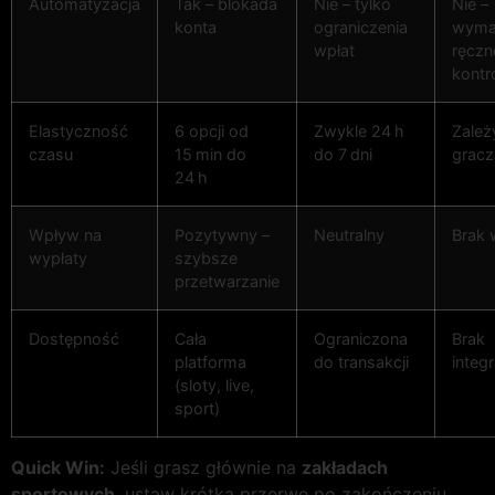
Automatyzacja
Tak – blokada
Nie – tylko
Nie –
konta
ograniczenia
wyma
wpłat
ręczn
kontro
Elastyczność
6 opcji od
Zwykle 24 h
Zależ
czasu
15 min do
do 7 dni
gracz
24 h
Wpływ na
Pozytywny –
Neutralny
Brak
wypłaty
szybsze
przetwarzanie
Dostępność
Cała
Ograniczona
Brak
platforma
do transakcji
integr
(sloty, live,
sport)
Quick Win:
Jeśli grasz głównie na
zakładach
sportowych
, ustaw krótką przerwę po zakończeniu