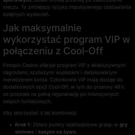
meczu. To zmniejszy ryzyko impulsywnego obstawiania
kolejnych wydarzeń.
Jak maksymalnie
wykorzystać program VIP w
połączeniu z Cool‑Off
Firespin Casino oferuje program VIP z ekskluzywnymi
nagrodami, szybszymi wypłatami i dedykowanym
menedżerem konta. Członkowie VIP mają dostęp do
dodatkowych opcji Cool‑Off, w tym do przerwy 48 h,
co pozwala na pełną regenerację po intensywnych
sesjach turniejowych.
Aby skorzystać z tej kombinacji:
Krok 1:
Zbierz punkty lojalnościowe grając w
gry
slotowe
i
kasyno na żywo
.