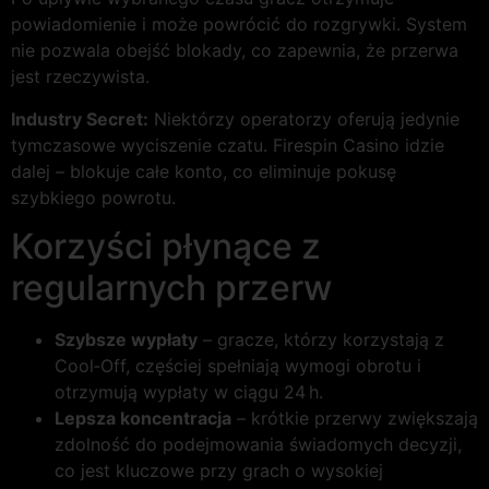
powiadomienie i może powrócić do rozgrywki. System
nie pozwala obejść blokady, co zapewnia, że przerwa
jest rzeczywista.
Industry Secret:
Niektórzy operatorzy oferują jedynie
tymczasowe wyciszenie czatu. Firespin Casino idzie
dalej – blokuje całe konto, co eliminuje pokusę
szybkiego powrotu.
Korzyści płynące z
regularnych przerw
Szybsze wypłaty
– gracze, którzy korzystają z
Cool‑Off, częściej spełniają wymogi obrotu i
otrzymują wypłaty w ciągu 24 h.
Lepsza koncentracja
– krótkie przerwy zwiększają
zdolność do podejmowania świadomych decyzji,
co jest kluczowe przy grach o wysokiej