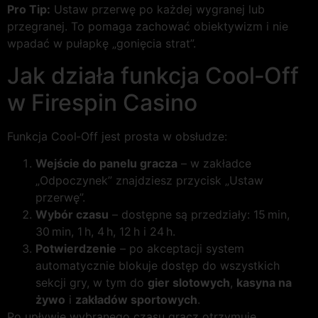
Pro Tip:
Ustaw przerwę po każdej wygranej lub
przegranej. To pomaga zachować obiektywizm i nie
wpadać w pułapkę „gonięcia strat”.
Jak działa funkcja Cool‑Off
w Firespin Casino
Funkcja Cool‑Off jest prosta w obsłudze:
Wejście do panelu gracza
– w zakładce
„Odpoczynek” znajdziesz przycisk „Ustaw
przerwę”.
Wybór czasu
– dostępne są przedziały: 15 min,
30 min, 1 h, 4 h, 12 h i 24 h.
Potwierdzenie
– po akceptacji system
automatycznie blokuje dostęp do wszystkich
sekcji gry, w tym do
gier slotowych
,
kasyna na
żywo
i
zakładów sportowych
.
Po upływie wybranego czasu gracz otrzymuje