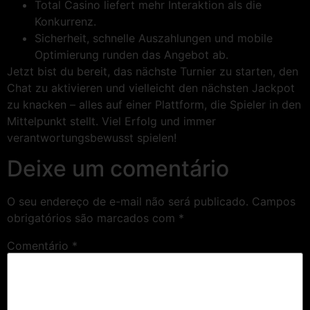
Total Casino liefert mehr Interaktion als die
Konkurrenz.
Sicherheit, schnelle Auszahlungen und mobile
Optimierung runden das Angebot ab.
Jetzt bist du bereit, das nächste Turnier zu starten, den
Chat zu aktivieren und vielleicht den nächsten Jackpot
zu knacken – alles auf einer Plattform, die Spieler in den
Mittelpunkt stellt. Viel Erfolg und immer
verantwortungsbewusst spielen!
Deixe um comentário
O seu endereço de e-mail não será publicado.
Campos
obrigatórios são marcados com
*
Comentário
*