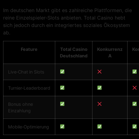
Im deutschen Markt gibt es zahlreiche Plattformen, die
reine Einzelspieler‑Slots anbieten. Total Casino hebt
sich jedoch durch ein integriertes soziales Ökosystem
ab.
Feature
Total Casino
Konkurrenz
Ko
Deutschland
A
Live‑Chat in Slots
Turnier‑Leaderboard
Bonus ohne
Einzahlung
Mobile‑Optimierung