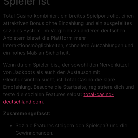
Spieler ist
Total Casino kombiniert ein breites Spielportfolio, einen
attraktiven Bonus ohne Einzahlung und ein ausgefeiltes
soziales System. Im Vergleich zu anderen deutschen
Anbietern bietet die Plattform mehr
Interaktionsmöglichkeiten, schnellere Auszahlungen und
ein hohes Maß an Sicherheit.
Wenn du ein Spieler bist, der sowohl den Nervenkitzel
von Jackpots als auch den Austausch mit
Gleichgesinnten sucht, ist Total Casino die klare
Empfehlung. Besuche die Startseite, registriere dich und
teste die sozialen Features selbst:
total-casino-
deutschland.com
.
Zusammengefasst:
Soziale Features steigern den Spielspaß und die
Gewinnchancen.