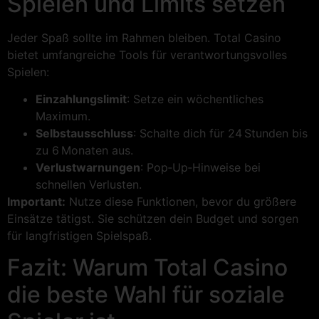
Spielen und Limits setzen
Jeder Spaß sollte im Rahmen bleiben. Total Casino
bietet umfangreiche Tools für verantwortungsvolles
Spielen:
Einzahlungslimit
: Setze ein wöchentliches
Maximum.
Selbstausschluss
: Schalte dich für 24 Stunden bis
zu 6 Monaten aus.
Verlustwarnungen
: Pop‑Up‑Hinweise bei
schnellen Verlusten.
Important:
Nutze diese Funktionen, bevor du größere
Einsätze tätigst. Sie schützen dein Budget und sorgen
für langfristigen Spielspaß.
Fazit: Warum Total Casino
die beste Wahl für soziale