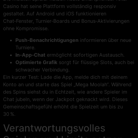
Casino hat seine Plattform vollständig responsiv
gestaltet. Auf Android und iOS funktionieren
Chat‑Fenster, Turnier‑Boards und Bonus‑Aktivierungen
ohne Kompromisse.
Push‑Benachrichtigungen
informieren über neue
Turniere.
In‑App‑Chat
ermöglicht sofortigen Austausch.
Optimierte Grafik
sorgt für flüssige Slots, auch bei
schwacher Verbindung.
Ein kurzer Test: Lade die App, melde dich mit deinem
Konto an und starte das Spiel „Mega Moolah“. Während
des Spins siehst du in Echtzeit, wie andere Spieler im
Chat jubeln, wenn der Jackpot geknackt wird. Dieses
Gemeinschaftsgefühl erhöht die Spielzeit um bis zu
30 %.
Verantwortungsvolles