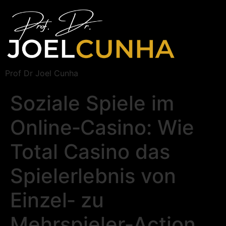
Prof Dr Joel Cunha
Soziale Spiele im
Online‑Casino: Wie
Total Casino das
Spielerlebnis von
Einzel‑ zu
Mehrspieler‑Action