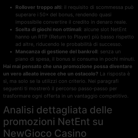
Rollover troppo alti
: il requisito di scommessa può
superare i 50× del bonus, rendendo quasi
impossibile convertire il credito in denaro reale.
Scelta di giochi non ottimali
: alcune slot NetEnt
hanno un RTP (Return to Player) più basso rispetto
ad altre, riducendo le probabilità di successo.
Mancanza di gestione del bankroll
: senza un
piano di spesa, il bonus si consuma in pochi minuti.
Hai mai pensato che una promozione possa diventare
un vero alleato invece che un ostacolo?
La risposta è
sì, ma solo se la utilizzi con criterio. Nei paragrafi
seguenti ti mostrerò il percorso passo‑passo per
trasformare ogni offerta in un vantaggio competitivo.
Analisi dettagliata delle
promozioni NetEnt su
NewGioco Casino