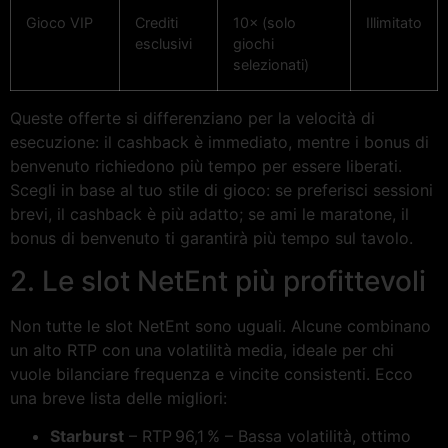
Gioco VIP
Crediti
10× (solo
Illimitato
esclusivi
giochi
selezionati)
Queste offerte si differenziano per la velocità di
esecuzione: il cashback è immediato, mentre i bonus di
benvenuto richiedono più tempo per essere liberati.
Scegli in base al tuo stile di gioco: se preferisci sessioni
brevi, il cashback è più adatto; se ami le maratone, il
bonus di benvenuto ti garantirà più tempo sul tavolo.
2. Le slot NetEnt più profittevoli
Non tutte le slot NetEnt sono uguali. Alcune combinano
un alto RTP con una volatilità media, ideale per chi
vuole bilanciare frequenza e vincite consistenti. Ecco
una breve lista delle migliori:
Starburst
– RTP 96,1 % – Bassa volatilità, ottimo