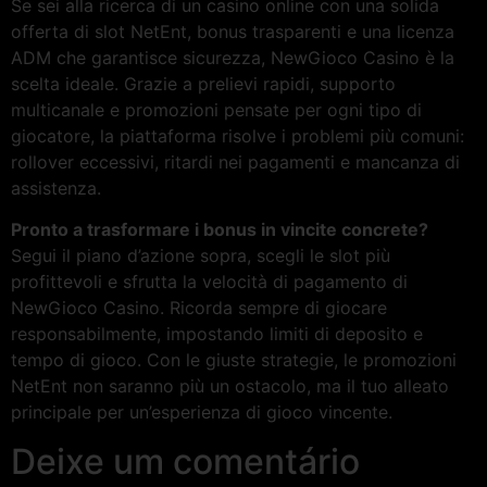
Se sei alla ricerca di un casino online con una solida
offerta di slot NetEnt, bonus trasparenti e una licenza
ADM che garantisce sicurezza, NewGioco Casino è la
scelta ideale. Grazie a prelievi rapidi, supporto
multicanale e promozioni pensate per ogni tipo di
giocatore, la piattaforma risolve i problemi più comuni:
rollover eccessivi, ritardi nei pagamenti e mancanza di
assistenza.
Pronto a trasformare i bonus in vincite concrete?
Segui il piano d’azione sopra, scegli le slot più
profittevoli e sfrutta la velocità di pagamento di
NewGioco Casino. Ricorda sempre di giocare
responsabilmente, impostando limiti di deposito e
tempo di gioco. Con le giuste strategie, le promozioni
NetEnt non saranno più un ostacolo, ma il tuo alleato
principale per un’esperienza di gioco vincente.
Deixe um comentário