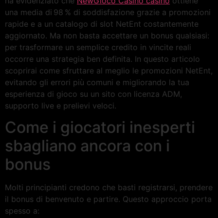
ha evidenziato che
NewGioco Casino casinò
ottiene
una media di 98 % di soddisfazione grazie a promozioni
rapide e a un catalogo di slot NetEnt costantemente
aggiornato. Ma non basta accettare un bonus qualsiasi:
per trasformare un semplice credito in vincite reali
occorre una strategia ben definita. In questo articolo
scoprirai come sfruttare al meglio le promozioni NetEnt,
evitando gli errori più comuni e migliorando la tua
esperienza di gioco su un sito con licenza ADM,
supporto live e prelievi veloci.
Come i giocatori inesperti
sbagliano ancora con i
bonus
Molti principianti credono che basti registrarsi, prendere
il bonus di benvenuto e partire. Questo approccio porta
spesso a: