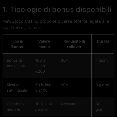
1. Tipologie di bonus disponibili
NewGioco Casino propone diverse offerte legate alle
slot NetEnt, tra cui:
Tipo di
Valore
Requisito di
Durata
Bonus
medio
rollover
Bonus di
100 %
30×
7 giorni
benvenuto
fino a
€200
Ricarica
50 % fino
20×
3 giorni
settimanale
a €100
Cashback
10 % sulle
Nessuno
30
mensile
perdite
giorni