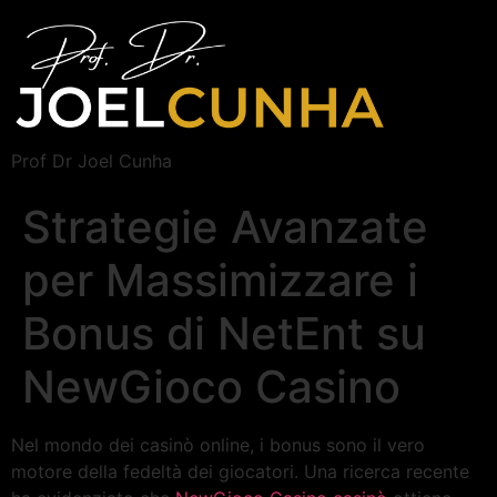
Prof Dr Joel Cunha
Strategie Avanzate
per Massimizzare i
Bonus di NetEnt su
NewGioco Casino
Nel mondo dei casinò online, i bonus sono il vero
motore della fedeltà dei giocatori. Una ricerca recente