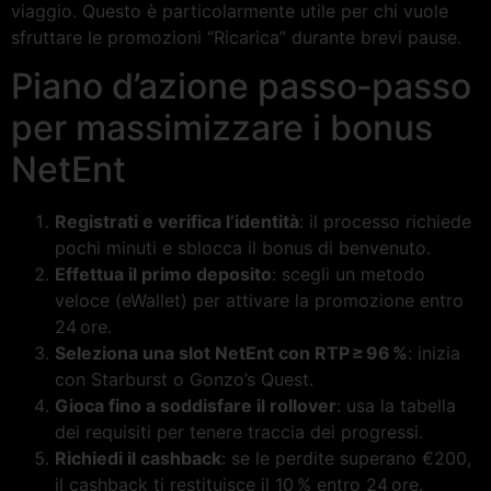
viaggio. Questo è particolarmente utile per chi vuole
sfruttare le promozioni “Ricarica” durante brevi pause.
Piano d’azione passo‑passo
per massimizzare i bonus
NetEnt
Registrati e verifica l’identità
: il processo richiede
pochi minuti e sblocca il bonus di benvenuto.
Effettua il primo deposito
: scegli un metodo
veloce (eWallet) per attivare la promozione entro
24 ore.
Seleziona una slot NetEnt con RTP ≥ 96 %
: inizia
con Starburst o Gonzo’s Quest.
Gioca fino a soddisfare il rollover
: usa la tabella
dei requisiti per tenere traccia dei progressi.
Richiedi il cashback
: se le perdite superano €200,
il cashback ti restituisce il 10 % entro 24 ore.