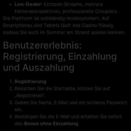
Live‑Dealer
: Echtzeit-Streams, mehrere
Kameraperspektiven, professionelle Croupiers.
Die Plattform ist vollständig mobiloptimiert. Auf
Smartphones und Tablets läuft das Casino flüssig,
sodass Sie auch im Sommer am Strand spielen können.
Benutzererlebnis:
Registrierung, Einzahlung
und Auszahlung
Registrierung
Besuchen Sie die Startseite, klicken Sie auf
„Registrieren“.
Geben Sie Name, E‑Mail und ein sicheres Passwort
ein.
Bestätigen Sie die E‑Mail und erhalten Sie sofort
den
Bonus ohne Einzahlung
.