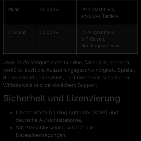
Platin
20 000 €
20 % Cashback,
exklusive Turniere
Diamant
50 000 €
25 % Cashback,
VIP‑Reisen,
Sondergeschenke
Jede Stufe steigert nicht nur den Cashback, sondern
verkürzt auch die Auszahlungsgeschwindigkeit. Spieler,
die regelmäßig einzahlen, profitieren von schnelleren
Withdrawals und persönlichem Support.
Sicherheit und Lizenzierung
Lizenz: Malta Gaming Authority (MGA) und
deutsche Aufsichtsbehörde.
SSL‑Verschlüsselung schützt alle
Datenübertragungen.