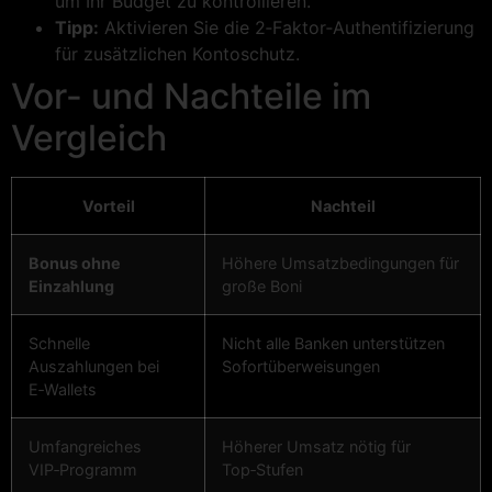
um Ihr Budget zu kontrollieren.
Tipp:
Aktivieren Sie die 2‑Faktor‑Authentifizierung
für zusätzlichen Kontoschutz.
Vor- und Nachteile im
Vergleich
Vorteil
Nachteil
Bonus ohne
Höhere Umsatzbedingungen für
Einzahlung
große Boni
Schnelle
Nicht alle Banken unterstützen
Auszahlungen bei
Sofortüberweisungen
E‑Wallets
Umfangreiches
Höherer Umsatz nötig für
VIP‑Programm
Top‑Stufen