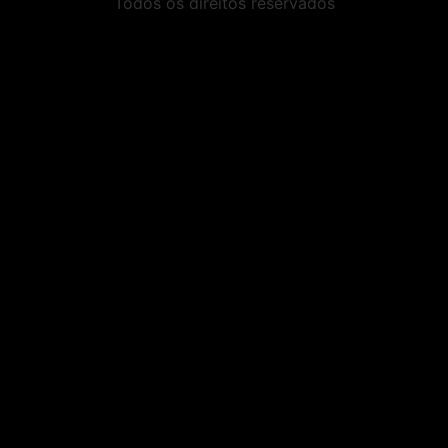
Todos os direitos reservados