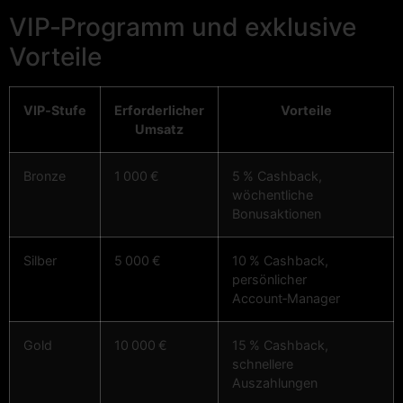
VIP‑Programm und exklusive
Vorteile
VIP‑Stufe
Erforderlicher
Vorteile
Umsatz
Bronze
1 000 €
5 % Cashback,
wöchentliche
Bonusaktionen
Silber
5 000 €
10 % Cashback,
persönlicher
Account‑Manager
Gold
10 000 €
15 % Cashback,
schnellere
Auszahlungen